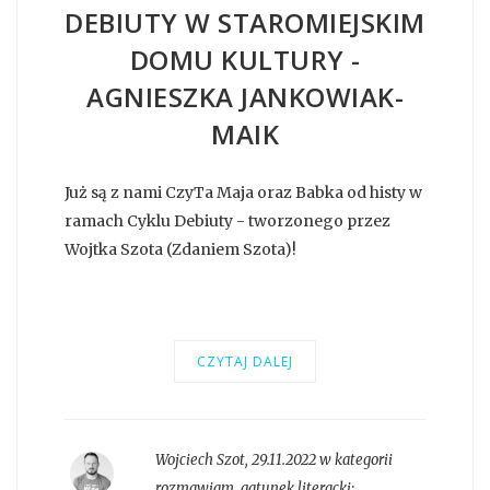
DEBIUTY W STAROMIEJSKIM
DOMU KULTURY -
AGNIESZKA JANKOWIAK-
MAIK
Już są z nami CzyTa Maja oraz Babka od histy w
ramach Cyklu Debiuty - tworzonego przez
Wojtka Szota (Zdaniem Szota)!
CZYTAJ DALEJ
Wojciech Szot
,
29.11.2022 w kategorii
rozmawiam
, gatunek literacki: