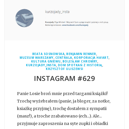
,
,
BEATA SOSNOWSKA
BENJAMIN RENNER
,
,
,
MUZEUM WARSZAWY
CENTRALA
KORPORACJA HA!ART
,
,
KULTURA GNIEWU
BOLESŁAW CHROMRY
,
,
KURZOJADY_INSTA
DOM SPOTKAŃ Z HISTORIĄ
KRZYSZTOF ULISZEWSI
INSTAGRAM #629
Panie Losie broń mnie przed targami książki!
Trochę wyżebrałem (panie, ja bloger, za notke,
ksiażkę przyjmę), trochę dostałem z sympatii
(masz!), a troche zrabatowano (ech...). Ale...
przyjmuje zaproszenia na syte zupki i obiadki