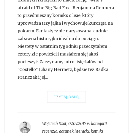
afraid of The Big Bad Fox" Benjamina Rennera
to prześmieszny komiks o lisie, który
uprowadza trzy jajka i wychowuje kurczęta na
pokarm. Fantastycznie narysowana, cudnie
zabawna historyjka idealna do pociągu.
Niestety w ostatnim tygodniu przeczytałem
cztery złe powieści i musiałem się jakoś
pocieszyć. Zaczynamy jutro listę żalów od
"Costello" Liliany Hermetz, będzie też Radka
Franczak i jej...
CZYTAJ DALEJ
Wojciech Szot
,
07.07.2017 w kategorii
recenzja
, gatunek literacki:
komiks