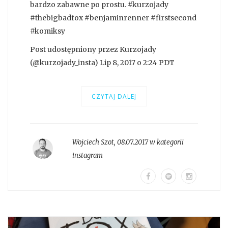
bardzo zabawne po prostu. #kurzojady
#thebigbadfox #benjaminrenner #firstsecond
#komiksy
Post udostępniony przez Kurzojady
(@kurzojady_insta) Lip 8, 2017 o 2:24 PDT
CZYTAJ DALEJ
Wojciech Szot
,
08.07.2017 w kategorii
instagram