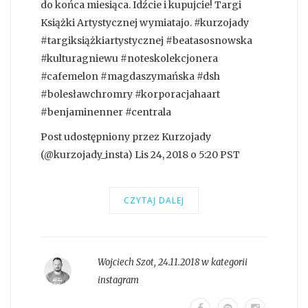
do końca miesiąca. Idźcie i kupujcie! Targi
Książki Artystycznej wymiatajo. #kurzojady
#targiksiążkiartystycznej #beatasosnowska
#kulturagniewu #noteskolekcjonera
#cafemelon #magdaszymańska #dsh
#bolesławchromry #korporacjahaart
#benjaminenner #centrala
Post udostępniony przez Kurzojady
(@kurzojady_insta) Lis 24, 2018 o 5:20 PST
CZYTAJ DALEJ
Wojciech Szot
,
24.11.2018 w kategorii
instagram