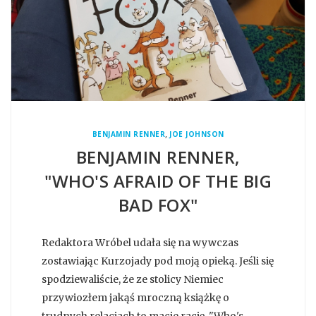
,
BENJAMIN RENNER
JOE JOHNSON
BENJAMIN RENNER,
"WHO'S AFRAID OF THE BIG
BAD FOX"
Redaktora Wróbel udała się na wywczas
zostawiając Kurzojady pod moją opieką. Jeśli się
spodziewaliście, że ze stolicy Niemiec
przywiozłem jakąś mroczną książkę o
trudnych relacjach to macie rację. "Who's