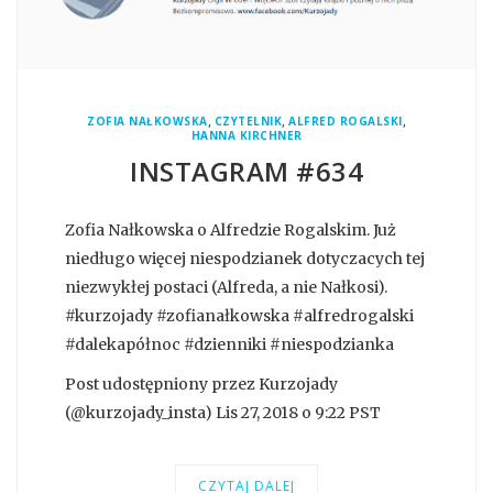
,
,
,
ZOFIA NAŁKOWSKA
CZYTELNIK
ALFRED ROGALSKI
HANNA KIRCHNER
INSTAGRAM #634
Zofia Nałkowska o Alfredzie Rogalskim. Już
niedługo więcej niespodzianek dotyczacych tej
niezwykłej postaci (Alfreda, a nie Nałkosi).
#kurzojady #zofianałkowska #alfredrogalski
#dalekapółnoc #dzienniki #niespodzianka
Post udostępniony przez Kurzojady
(@kurzojady_insta) Lis 27, 2018 o 9:22 PST
CZYTAJ DALEJ