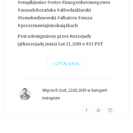
#empikjunior #retro #imogenhermesgower
#annadobrzańska #alfredszklarski
#tomekwilmowski #albatros #muza
#porozmawiajmyoksiążkach
Post udostępniony przez Kurzojady
(@kurzojady_insta) Lut 21, 2019 o 9:13 PST
CZYTAJ DALEJ
Wojciech Szot
,
22.02.2019 w kategorii
instagram