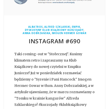
,
,
,
ALBATROS
ALFRED SZKLARSKI
EMPIK
,
DYSKUSYJNY KLUB KSIĄŻKOWY KURZOJADY
,
ANNA DOBRZAŃSKA
IMOGEN HERMER GOWAR
INSTAGRAM #690
Taki coming-out w "Stołecznej". Kusimy
klimatem retro i zapraszamy na Klub
Książkowy do nowej czytelni w Empiku
Juniorze! Już w poniedziałek rozmawiać
będziemy o "Syrenie i Pani Hancock" Imogen
Hermer Gowar w tłum. Anny Dobrzańskiej, a w
artykule ujawniamy, że w marcu rozmawiamy o
"Tomku w krainie kangurów" Alfreda
Szklarskiego! #kurzojady #klubksiążkowy