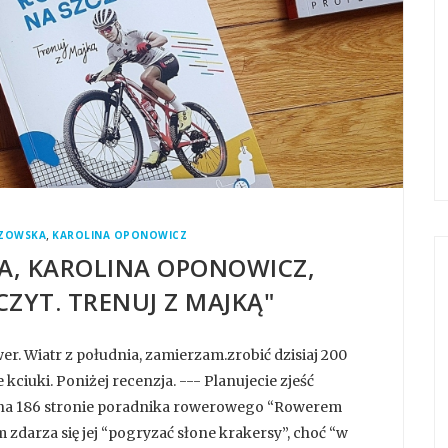
,
CZOWSKA
KAROLINA OPONOWICZ
, KAROLINA OPONOWICZ,
ZYT. TRENUJ Z MAJKĄ"
wer. Wiatr z południa, zamierzam.zrobić dzisiaj 200
kciuki. Poniżej recenzja. --- Planujecie zjeść
a na 186 stronie poradnika rowerowego “Rowerem
m zdarza się jej “pogryzać słone krakersy”, choć “w