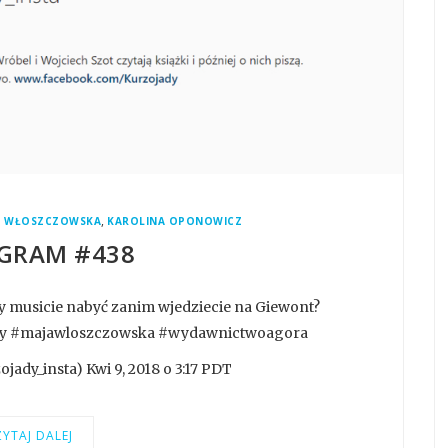
,
A WŁOSZCZOWSKA
KAROLINA OPONOWICZ
GRAM #438
y musicie nabyć zanim wjedziecie na Giewont?
jady #majawloszczowska #wydawnictwoagora
ady_insta) Kwi 9, 2018 o 3:17 PDT
YTAJ DALEJ