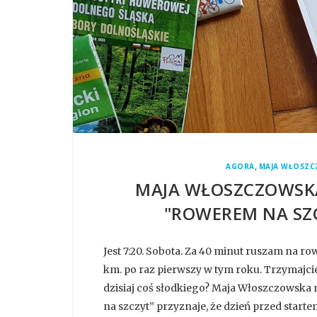
,
AGORA
MAJA WŁOSZ
MAJA WŁOSZCZOWSKA
"ROWEREM NA SZC
Jest 7:20. Sobota. Za 40 minut ruszam na ro
km. po raz pierwszy w tym roku. Trzymajcie 
dzisiaj coś słodkiego? Maja Włoszczowsk
na szczyt” przyznaje, że dzień przed starte