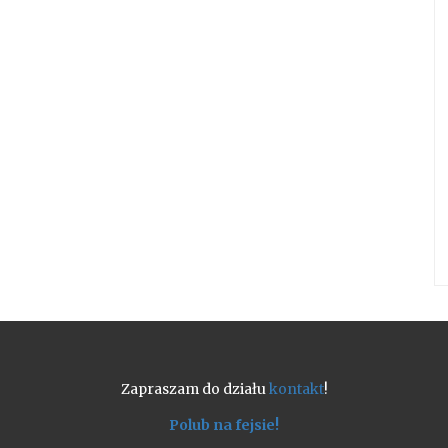
Zapraszam do działu
kontakt
!
Polub na fejsie!