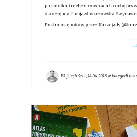
poradniku, trochę o rowerach i trochę pry
#kurzojady #majawloszczowska #wydawn
Post udostępniony przez Kurzojady (@kurzoj
CZ
Wojciech Szot
,
14.04.2018 w kategorii
ins