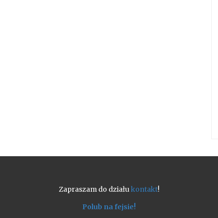
Zapraszam do działu
kontakt
!
Polub na fejsie!