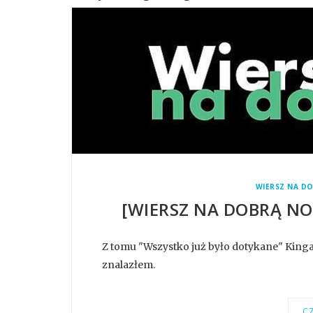
WIERSZ NA D
[WIERSZ NA DOBRĄ NOC
Z tomu "Wszystko już było dotykane" Kinga 
znalazłem.
CZ