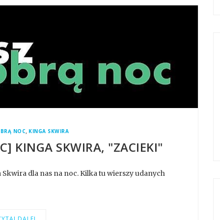
,
OBRĄ NOC
KINGA SKWIRA
] KINGA SKWIRA, "ZACIEKI"
Skwira dla nas na noc. Kilka tu wierszy udanych
YTAJ DALEJ