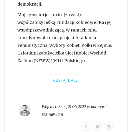
demokracji.
Moja gościni jest m.in. (za wiki):
współzałożycielką Fundacji Kobiecej eFKa i jej
współprzewodniczącą. W ramach eFKi
koordynowała m.in. projekt Akademia
Feministyczna, Wybory Kobiet, Polki w Sejmie.
Członkini założycielka Sieci Kobiet Wschód-
Zachód (NEWW, 1991) i Polskiego...
CZYTAJ DALEJ
Wojciech Szot
,
21.06.2022 w kategorii
rozmawiam