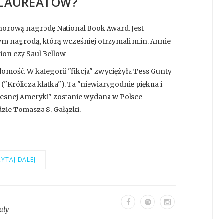
LAUREATÓW?
norową nagrodę National Book Award. Jest
nagrodą, którą wcześniej otrzymali m.in. Annie
dion czy Saul Bellow.
domość. W kategorii "fikcja" zwyciężyła Tess Gunty
("Królicza klatka"). Ta "niewiarygodnie piękna i
snej Ameryki" zostanie wydana w Polsce
ie Tomasza S. Gałązki.
YTAJ DALEJ
uły