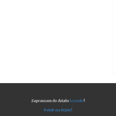
Zapraszam do działu
kontakt
!
Polub na fejsie!