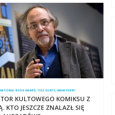
,
,
NATIONAL BOOK AWARD
TESS GUNTY
IMANI PERRY
UTOR KULTOWEGO KOMIKSU Z
 KTO JESZCZE ZNALAZŁ SIĘ