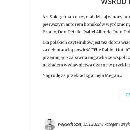
WŚRÓD 
Art Spiegelman otrzymał dzisiaj w nocy ho
pierwszym autorem komiksów wyróżnionym 
Proulx, Don DeLillo, Isabel Allende, Joan Di
Dla polskich czytelników jest też dobra wia
za debiutancką powieść "The Rabbit Hutch" 
przejmująco zabawna migawka ze współcze
nakładem wydawnictwa Czarne w przekładz
Nagrodę za przekład zgarnęła Megan...
CZ
Wojciech Szot
,
17.11.2022 w kategorii
artyk