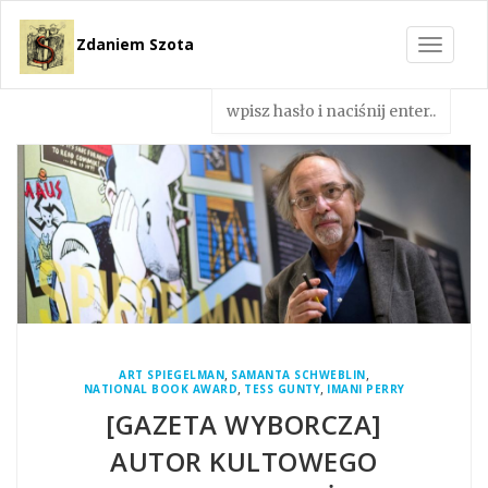
Zdaniem Szota
Toggle
navigat
,
,
ART SPIEGELMAN
SAMANTA SCHWEBLIN
,
,
NATIONAL BOOK AWARD
TESS GUNTY
IMANI PERRY
[GAZETA WYBORCZA]
AUTOR KULTOWEGO