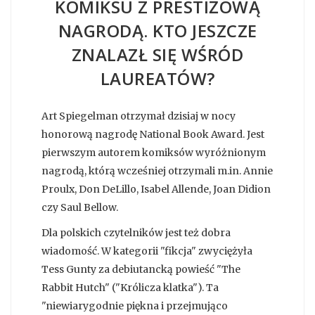
KOMIKSU Z PRESTIŻOWĄ
NAGRODĄ. KTO JESZCZE
ZNALAZŁ SIĘ WŚRÓD
LAUREATÓW?
Art Spiegelman otrzymał dzisiaj w nocy
honorową nagrodę National Book Award. Jest
pierwszym autorem komiksów wyróżnionym
nagrodą, którą wcześniej otrzymali m.in. Annie
Proulx, Don DeLillo, Isabel Allende, Joan Didion
czy Saul Bellow.
Dla polskich czytelników jest też dobra
wiadomość. W kategorii "fikcja" zwyciężyła
Tess Gunty za debiutancką powieść "The
Rabbit Hutch" ("Królicza klatka"). Ta
"niewiarygodnie piękna i przejmująco