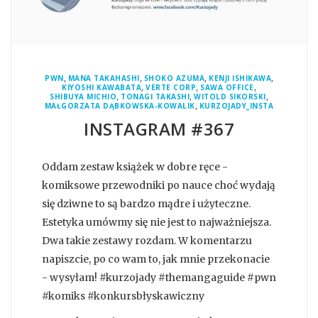
,
,
,
,
PWN
MANA TAKAHASHI
SHOKO AZUMA
KENJI ISHIKAWA
,
,
,
KIYOSHI KAWABATA
VERTE CORP
SAWA OFFICE
,
,
,
SHIBUYA MICHIO
TONAGI TAKASHI
WITOLD SIKORSKI
,
MAŁGORZATA DĄBKOWSKA-KOWALIK
KURZOJADY_INSTA
INSTAGRAM #367
Oddam zestaw książek w dobre ręce -
komiksowe przewodniki po nauce choć wydają
się dziwne to są bardzo mądre i użyteczne.
Estetyka umówmy się nie jest to najważniejsza.
Dwa takie zestawy rozdam. W komentarzu
napiszcie, po co wam to, jak mnie przekonacie
- wysyłam! #kurzojady #themangaguide #pwn
#komiks #konkursbłyskawiczny