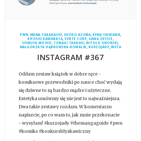
,
,
,
,
PWN
MANA TAKAHASHI
SHOKO AZUMA
KENJI ISHIKAWA
,
,
,
KIYOSHI KAWABATA
VERTE CORP
SAWA OFFICE
,
,
,
SHIBUYA MICHIO
TONAGI TAKASHI
WITOLD SIKORSKI
,
MAŁGORZATA DĄBKOWSKA-KOWALIK
KURZOJADY_INSTA
INSTAGRAM #367
Oddam zestaw książek w dobre ręce -
komiksowe przewodniki po nauce choć wydają
się dziwne to są bardzo mądre i użyteczne.
Estetyka umówmy się nie jest to najważniejsza.
Dwa takie zestawy rozdam. W komentarzu
napiszcie, po co wam to, jak mnie przekonacie
- wysyłam! #kurzojady #themangaguide #pwn
#komiks #konkursbłyskawiczny