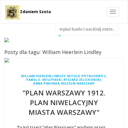
Zdaniem Szota
Toggle
navigat
Posty dla tagu: William Heerlein Lindley
,
,
WILLIAM HEERLEIN LINDLEY
WITOLD PIETRUSIEWICZ
,
,
PAWEŁ E. WESZPIŃSKI
RYSZARD ŻELICHOWSKI
,
ANNA PIWOWAR
MUZEUM WARSZAWY
"PLAN WARSZAWY 1912.
PLAN NIWELACYJNY
MIASTA WARSZAWY"
To już trzeci "plan Warszawy" wydany przez