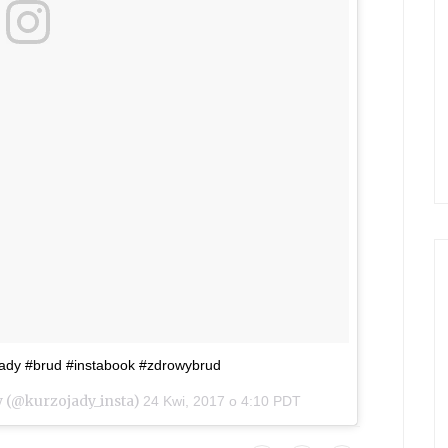
ojady #brud #instabook #zdrowybrud
y (@kurzojady_insta)
24 Kwi, 2017 o 4:10 PDT