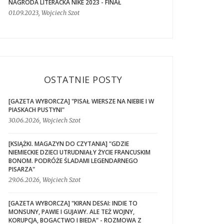
NAGRODA LITERACKA NIKE 2023 - FINAŁ
01.09.2023, Wojciech Szot
OSTATNIE POSTY
[GAZETA WYBORCZA] "PISAŁ WIERSZE NA NIEBIE I W
PIASKACH PUSTYNI"
30.06.2026, Wojciech Szot
[KSIĄŻKI. MAGAZYN DO CZYTANIA] "GDZIE
NIEMIECKIE DZIECI UTRUDNIAŁY ŻYCIE FRANCUSKIM
BONOM. PODRÓŻE ŚLADAMI LEGENDARNEGO
PISARZA"
29.06.2026, Wojciech Szot
[GAZETA WYBORCZA] "KIRAN DESAI: INDIE TO
MONSUNY, PAWIE I GUJAWY. ALE TEŻ WOJNY,
KORUPCJA, BOGACTWO I BIEDA" - ROZMOWA Z