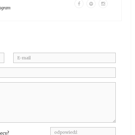
tagram
hecy?