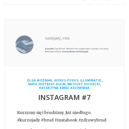
,
,
,
OLGA WOŹNIAK
HOKUS-POKUS
ILLUMINATIO
,
,
MAYA SHETREAT-KLEIN
MATEUSZ SUCHECKI
KATARZYNA KMIEĆ-KRZEWNIAK
INSTAGRAM #7
Kurzymy się i brudzimy. Już niedługo.
#kurzojady #brud #instabook #zdrowybrud