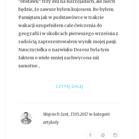
“obstawić” trzy dni na Kurzojadach, ale niech
będzie, że zawsze byłem kujonem. Bo byłem.
Pamiętam jak w podstawówce w trakcie
wakacji uzupełniłem całe ćwiczenia do
geografii i w okolicach pierwszego września z
radością zaprezentowałem wynik mojej pasji.
Nauczycielka o nazwisku Dorosz była tym
faktem o wiele mniej zachwycona niż
samotne...
CZYTAJ DALEJ
Wojciech Szot
,
17.05.2017 w kategorii
artykuły