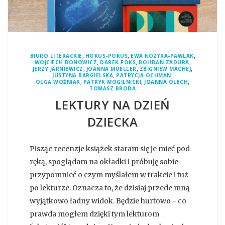
,
,
,
BIURO LITERACKIE
HOKUS-POKUS
EWA KOZYRA-PAWLAK
,
,
,
WOJCIECH BONOWICZ
DAREK FOKS
BOHDAN ZADURA
,
,
,
JERZY JARNIEWICZ
JOANNA MUELLER
ZBIGNIEW MACHEJ
,
,
JUSTYNA BARGIELSKA
PATRYCJA OCHMAN
,
,
,
OLGA WOŹNIAK
PATRYK MOGILNICKI
JOANNA OLECH
TOMASZ BRODA
LEKTURY NA DZIEŃ
DZIECKA
Pisząc recenzje książek staram się je mieć pod
ręką, spoglądam na okładki i próbuję sobie
przypomnieć o czym myślałem w trakcie i tuż
po lekturze. Oznacza to, że dzisiaj przede mną
wyjątkowo ładny widok. Będzie hurtowo - co
prawda mogłem dzięki tym lekturom