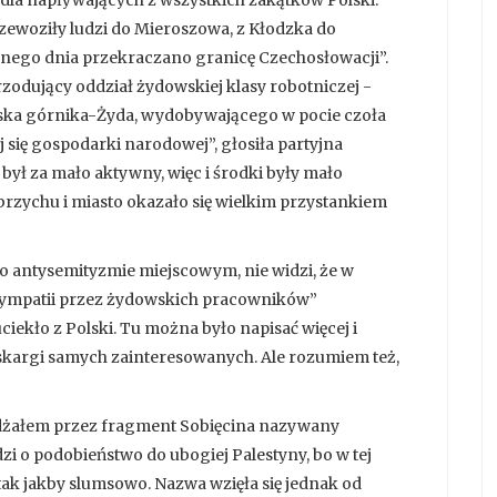
rzewoziły ludzi do Mieroszowa, z Kłodzka do
pnego dnia przekraczano granicę Czechosłowacji”.
rzodujący oddział żydowskiej klasy robotniczej -
olska górnika-Żyda, wydobywającego w pocie czoła
 się gospodarki narodowej”, głosiła partyjna
ył za mało aktywny, więc i środki były mało
rzychu i miasto okazało się wielkim przystankiem
 antysemityzmie miejscowym, nie widzi, że w
sympatii przez żydowskich pracowników”
ekło z Polski. Tu można było napisać więcej i
y skargi samych zainteresowanych. Ale rozumiem też,
eżdżałem przez fragment Sobięcina nazywany
zi o podobieństwo do ubogiej Palestyny, bo w tej
tak jakby slumsowo. Nazwa wzięła się jednak od