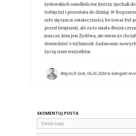
żydowskich osiedleńców, którzy zjechali 
Sobięcin) i pozostała do dzisiaj. W Boguszow
szło się tam w ostateczności, bo towar był p
przed świętami), ale za to miała dłużej czy
jeszcze, kim jest Żydówa, ale wiem że chciał
dowiedzieć o tej historii. Zadawanie nowy
życzę nam wszystkim.
Wojciech Szot
,
04.01.2018 w kategorii
rec
SKOMENTUJ POSTA