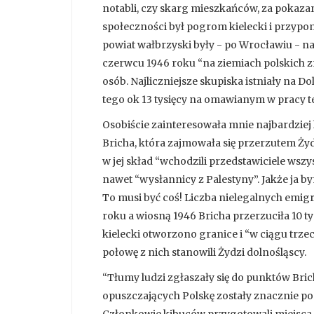
notabli, czy skarg mieszkańców, za pokaza
społeczności był pogrom kielecki i przyp
powiat wałbrzyski były - po Wrocławiu - 
czerwcu 1946 roku “na ziemiach polskich zna
osób. Najliczniejsze skupiska istniały na Do
tego ok 13 tysięcy na omawianym w pracy t
Osobiście zainteresowała mnie najbardziej h
Bricha, która zajmowała się przerzutem Ży
w jej skład “wchodzili przedstawiciele wszy
nawet “wysłannicy z Palestyny”. Jakże ja b
To musi być coś! Liczba nielegalnych emig
roku a wiosną 1946 Bricha przerzuciła 10 t
kielecki otworzono granice i “w ciągu trzec
połowę z nich stanowili Żydzi dolnośląscy.
“Tłumy ludzi zgłaszały się do punktów Brich
opuszczających Polskę zostały znacznie po
Członkowie kibuców przygotowali miejsca d