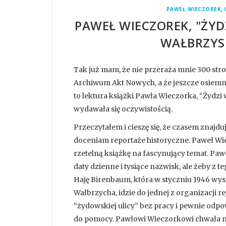
,
PAWEŁ WIECZOREK
PAWEŁ WIECZOREK, "ŻYD
WAŁBRZYSK
Tak już mam, że nie przeraża mnie 300 str
Archiwum Akt Nowych, a że jeszcze osiemn
to lektura książki Pawła Wieczorka, “Żydz
wydawała się oczywistością.
Przeczytałem i cieszę się, że czasem znajduj
doceniam reportaże historyczne. Paweł Wie
rzetelną książkę na fascynujący temat. Pawe
daty dzienne i tysiące nazwisk, ale żeby z
Haję Birenbaum, która w styczniu 1946 wys
Wałbrzycha, idzie do jednej z organizacji 
“żydowskiej ulicy” bez pracy i pewnie odpo
do pomocy. Pawłowi Wieczorkowi chwała ni