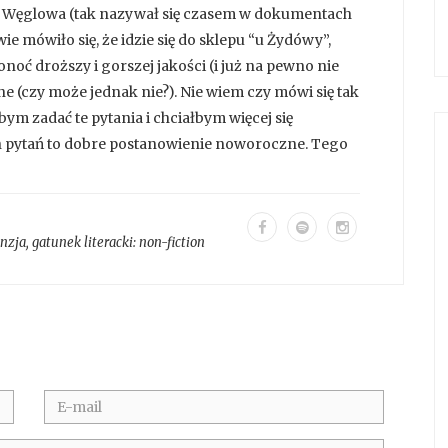
do Węglowa (tak nazywał się czasem w dokumentach
ie mówiło się, że idzie się do sklepu “u Żydówy”,
onoć droższy i gorszej jakości (i już na pewno nie
nne (czy może jednak nie?). Nie wiem czy mówi się tak
bym zadać te pytania i chciałbym więcej się
ch pytań to dobre postanowienie noworoczne. Tego
enzja
, gatunek literacki:
non-fiction