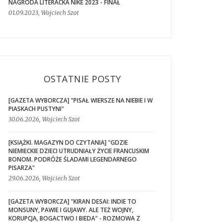
NAGRODA LITERACKA NIKE 2023 - FINAŁ
01.09.2023, Wojciech Szot
OSTATNIE POSTY
[GAZETA WYBORCZA] "PISAŁ WIERSZE NA NIEBIE I W
PIASKACH PUSTYNI"
30.06.2026, Wojciech Szot
[KSIĄŻKI. MAGAZYN DO CZYTANIA] "GDZIE
NIEMIECKIE DZIECI UTRUDNIAŁY ŻYCIE FRANCUSKIM
BONOM. PODRÓŻE ŚLADAMI LEGENDARNEGO
PISARZA"
29.06.2026, Wojciech Szot
[GAZETA WYBORCZA] "KIRAN DESAI: INDIE TO
MONSUNY, PAWIE I GUJAWY. ALE TEŻ WOJNY,
KORUPCJA, BOGACTWO I BIEDA" - ROZMOWA Z