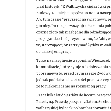
pisał historyk. “Z Wałbrzycha ciężarówki p
Kudowy. Na miejscu spędzano noc, a nastę
A w tym czasie “przyszedł na świat nowy, p
górnicy. Po raz pierwszy ujrzała ziemia p
czarne złoto tak niezbędne dla odradzającej
propaganda, choć przyznawano, że “aktyw b
wystarczające”, by zatrzymać Żydów w Wałb
do dalszej emigracji.
Tylko na marginesie wspomina Wieczorek o
komunikacie, który cytuje o “zdobywaniu 
pobrzmiewa to, przed czym rzesze Żydów uci
jednak poddać analizie treści prasowe, cz
że to niekoniecznie na rozmiar tej pracy.
Przez kilka lat dojazdów do liceum przej
Palestyną. Prawdę pisząc myślałem, że chod
wałbrzyskiej było jak po bombardowaniu i 