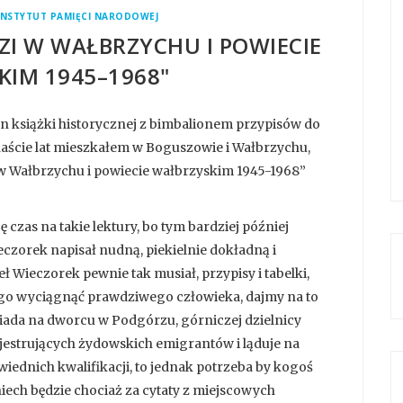
INSTYTUT PAMIĘCI NARODOWEJ
ZI W WAŁBRZYCHU I POWIECIE
IM 1945–1968"
on książki historycznej z bimbalionem przypisów do
aście lat mieszkałem w Boguszowie i Wałbrzychu,
i w Wałbrzychu i powiecie wałbrzyskim 1945-1968”
ę czas na takie lektury, bo tym bardziej później
czorek napisał nudną, piekielnie dokładną i
ł Wieczorek pewnie tak musiał, przypisy i tabelki,
 tego wyciągnąć prawdziwego człowieka, dajmy na to
iada na dworcu w Podgórzu, górniczej dzielnicy
rejestrujących żydowskich emigrantów i ląduje na
wiednich kwalifikacji, to jednak potrzeba by kogoś
ech będzie chociaż za cytaty z miejscowych