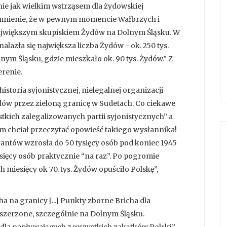
nie jak wielkim wstrząsem dla żydowskiej
omnienie, że w pewnym momencie Wałbrzych i
największym skupiskiem Żydów na Dolnym Śląsku. W
lazła się największa liczba Żydów - ok. 250 tys.
lnym Śląsku, gdzie mieszkało ok. 90 tys. Żydów.” Z
erenie.
istoria syjonistycznej, nielegalnej organizacji
dów przez zieloną granicę w Sudetach. Co ciekawe
stkich zalegalizowanych partii syjonistycznych” a
ym chciał przeczytać opowieść takiego wysłannika!
rantów wzrosła do 50 tysięcy osób pod koniec 1945
ysięcy osób praktycznie “na raz”. Po pogromie
h miesięcy ok 70. tys. Żydów opuściło Polskę”,
a na granicy [...] Punkty zborne Bricha dla
szerzone, szczególnie na Dolnym Śląsku.
la napływających z wszystkich zakątków Polski.”