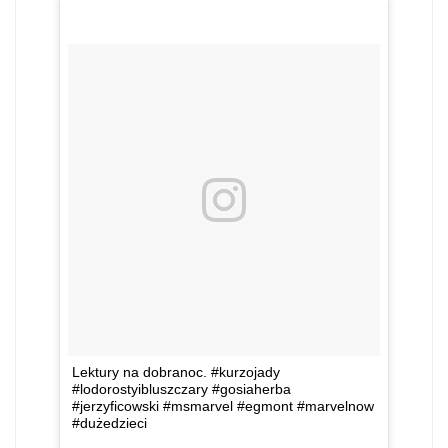
Lektury na dobranoc. #kurzojady
#lodorostyibluszczary #gosiaherba
#jerzyficowski #msmarvel #egmont #marvelnow
#dużedzieci