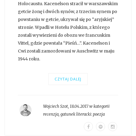
Holocaustu. Kacenelson stracił w warszawskim
getcie żonę i dwóch synów, z trzecim synem po
powstaniu w getcie, ukrywał się po “aryjskiej”
stronie. Wpadli w Hotelu Polskim, z którego
zostali wywiezieni do obozu we francuskim
Vittel, gdzie powstała “Pieśń…”. Kacenelson i
Cwi zostali zamordowani w Auschwitz w maju
1944 roku.
CZYTAJ DALEJ
Wojciech Szot
,
18.04.2017 w kategorii
recenzja
, gatunek literacki:
poezja