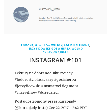
,
,
,
EGMONT
G. WILLOW WILSON
ADRIAN ALPHONA
,
,
,
JERZY FICOWSKI
GOSIA HERBA
WOLNO
KURZOJADY_INSTA
INSTAGRAM #101
Lektury na dobranoc. #kurzojady
#lodorostyibluszczary #gosiaherba
#jerzyficowski #msmarvel #egmont
#marvelnow #dużedzieci
Post udostępniony przez Kurzojady
(@kurzojady_insta) Cze 22, 2017 o 2:42 PDT