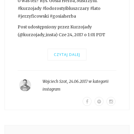
U was też? Rys. Gosia Herba, Mistrzyni.
#kurzojady #lodorostyibluszczary #lato
#jerzyficowski #gosiaherba
Post udostępniony przez Kurzojady
(@kurzojady_insta) Cze 24, 2017 o 1:01 PDT
CZYTAJ DALEJ
Wojciech Szot
,
24.06.2017 w kategorii
instagram