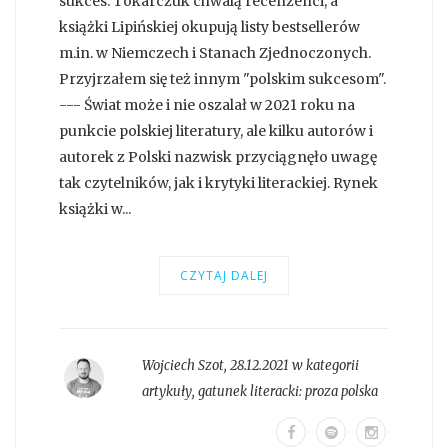
sukces. Tokarczuk chwalą recenzenci, a
książki Lipińskiej okupują listy bestsellerów
m.in. w Niemczech i Stanach Zjednoczonych.
Przyjrzałem się też innym "polskim sukcesom".
--- Świat może i nie oszalał w 2021 roku na
punkcie polskiej literatury, ale kilku autorów i
autorek z Polski nazwisk przyciągnęło uwagę
tak czytelników, jak i krytyki literackiej. Rynek
książki w...
CZYTAJ DALEJ
Wojciech Szot
,
28.12.2021 w kategorii
artykuły
, gatunek literacki:
proza polska