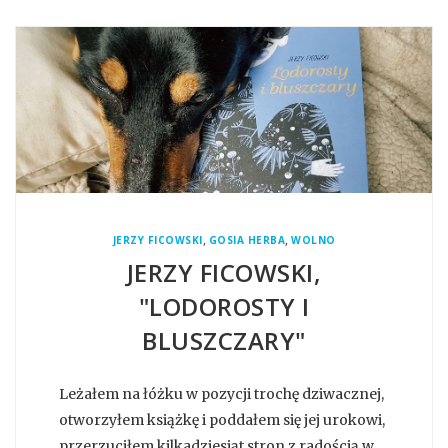
,
,
JERZY FICOWSKI
GOSIA HERBA
WOLNO
JERZY FICOWSKI,
"LODOROSTY I
BLUSZCZARY"
Leżałem na łóżku w pozycji trochę dziwacznej,
otworzyłem książkę i poddałem się jej urokowi,
przerzuciłem kilkadziesiąt stron z radością w