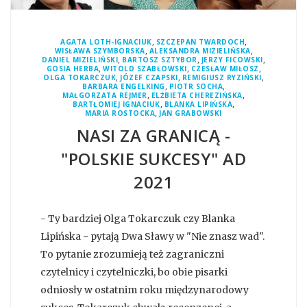
,
,
AGATA LOTH-IGNACIUK
SZCZEPAN TWARDOCH
,
,
WISŁAWA SZYMBORSKA
ALEKSANDRA MIZIELIŃSKA
,
,
,
DANIEL MIZIELIŃSKI
BARTOSZ SZTYBOR
JERZY FICOWSKI
,
,
,
GOSIA HERBA
WITOLD SZABŁOWSKI
CZESŁAW MIŁOSZ
,
,
,
OLGA TOKARCZUK
JÓZEF CZAPSKI
REMIGIUSZ RYZIŃSKI
,
,
BARBARA ENGELKING
PIOTR SOCHA
,
,
MAŁGORZATA REJMER
ELŻBIETA CHEREZIŃSKA
,
,
BARTŁOMIEJ IGNACIUK
BLANKA LIPIŃSKA
,
MARIA ROSTOCKA
JAN GRABOWSKI
NASI ZA GRANICĄ -
"POLSKIE SUKCESY" AD
2021
- Ty bardziej Olga Tokarczuk czy Blanka
Lipińska - pytają Dwa Sławy w "Nie znasz wad".
To pytanie zrozumieją też zagraniczni
czytelnicy i czytelniczki, bo obie pisarki
odniosły w ostatnim roku międzynarodowy