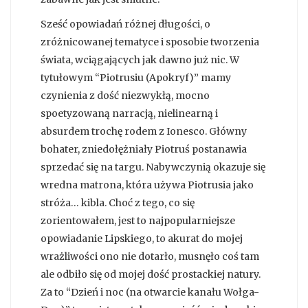
Sześć opowiadań różnej długości, o
zróżnicowanej tematyce i sposobie tworzenia
świata, wciągających jak dawno już nic. W
tytułowym “Piotrusiu (Apokryf)” mamy
czynienia z dość niezwykłą, mocno
spoetyzowaną narracją, nielinearną i
absurdem trochę rodem z Ionesco. Główny
bohater, zniedołężniały Piotruś postanawia
sprzedać się na targu. Nabywczynią okazuje się
wredna matrona, która używa Piotrusia jako
stróża… kibla. Choć z tego, co się
zorientowałem, jest to najpopularniejsze
opowiadanie Lipskiego, to akurat do mojej
wrażliwości ono nie dotarło, musnęło coś tam
ale odbiło się od mojej dość prostackiej natury.
Za to “Dzień i noc (na otwarcie kanału Wołga-