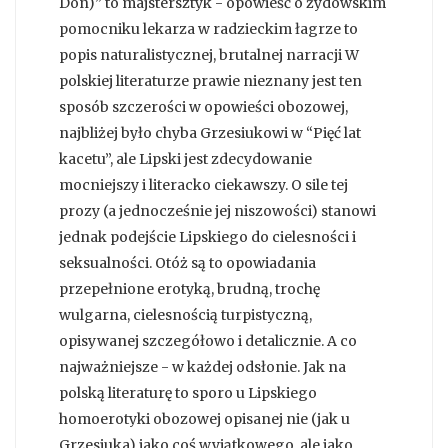
Don)” to majstersztyk - opowieść o żydowskim
pomocniku lekarza w radzieckim łagrze to
popis naturalistycznej, brutalnej narracji W
polskiej literaturze prawie nieznany jest ten
sposób szczerości w opowieści obozowej,
najbliżej było chyba Grzesiukowi w “Pięć lat
kacetu”, ale Lipski jest zdecydowanie
mocniejszy i literacko ciekawszy. O sile tej
prozy (a jednocześnie jej niszowości) stanowi
jednak podejście Lipskiego do cielesności i
seksualności. Otóż są to opowiadania
przepełnione erotyką, brudną, trochę
wulgarna, cielesnością turpistyczną,
opisywanej szczegółowo i detalicznie. A co
najważniejsze - w każdej odsłonie. Jak na
polską literaturę to sporo u Lipskiego
homoerotyki obozowej opisanej nie (jak u
Grzesiuka) jako coś wyjątkowego, ale jako