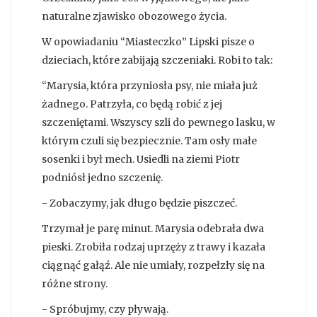
naturalne zjawisko obozowego życia.
W opowiadaniu “Miasteczko” Lipski pisze o
dzieciach, które zabijają szczeniaki. Robi to tak:
“Marysia, która przyniosła psy, nie miała już
żadnego. Patrzyła, co będą robić z jej
szczeniętami. Wszyscy szli do pewnego lasku, w
którym czuli się bezpiecznie. Tam osły małe
sosenki i był mech. Usiedli na ziemi Piotr
podniósł jedno szczenię.
- Zobaczymy, jak długo będzie piszczeć.
Trzymał je parę minut. Marysia odebrała dwa
pieski. Zrobiła rodzaj uprzęży z trawy i kazała
ciągnąć gałąź. Ale nie umiały, rozpełzły się na
różne strony.
- Spróbujmy, czy pływają.