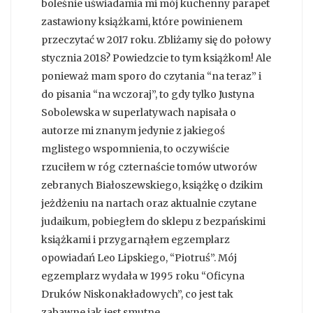
boleśnie uświadamia mi mój kuchenny parapet
zastawiony książkami, które powinienem
przeczytać w 2017 roku. Zbliżamy się do połowy
stycznia 2018? Powiedzcie to tym książkom! Ale
ponieważ mam sporo do czytania “na teraz” i
do pisania “na wczoraj”, to gdy tylko Justyna
Sobolewska w superlatywach napisała o
autorze mi znanym jedynie z jakiegoś
mglistego wspomnienia, to oczywiście
rzuciłem w róg czternaście tomów utworów
zebranych Białoszewskiego, książkę o dzikim
jeżdżeniu na nartach oraz aktualnie czytane
judaikum, pobiegłem do sklepu z bezpańskimi
książkami i przygarnąłem egzemplarz
opowiadań Leo Lipskiego, “Piotruś”. Mój
egzemplarz wydała w 1995 roku “Oficyna
Druków Niskonakładowych”, co jest tak
zabawne jak jest smutne.