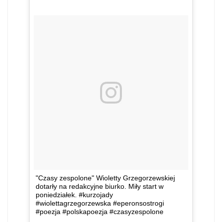
"Czasy zespolone" Wioletty Grzegorzewskiej
dotarły na redakcyjne biurko. Miły start w
poniedziałek. #kurzojady
#wiolettagrzegorzewska #eperonsostrogi
#poezja #polskapoezja #czasyzespolone