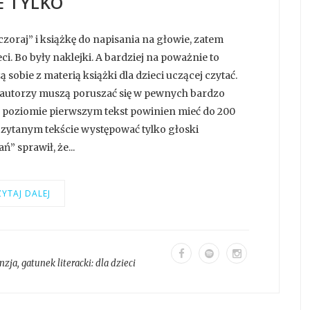
E TYLKO
raj” i książkę do napisania na głowie, zatem
ci. Bo były naklejki. A bardziej na poważnie to
ą sobie z materią książki dla dzieci uczącej czytać.
i i autorzy muszą poruszać się w pewnych bardzo
a poziomie pierwszym tekst powinien mieć do 200
czytanym tekście występować tylko głoski
” sprawił, że...
YTAJ DALEJ
nzja
, gatunek literacki:
dla dzieci