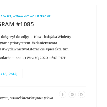
,
RZEWSKA
WYDAWNICTWO LITERACKIE
GRAM #1085
 dołączył do zdjęcia. Nowa książka Wioletty
zytane priorytetem. #zdaniemszota
 #WydawnictwoLiterackie #piesektajfun
zdaniem_szota) Wrz 30, 2020 o 6:01 PDT
YTAJ DALEJ
tagram
, gatunek literacki:
proza polska