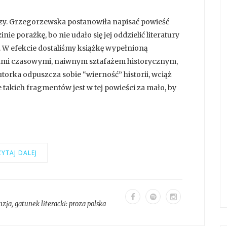
szy. Grzegorzewska postanowiła napisać powieść
nie porażkę, bo nie udało się jej oddzielić literatury
. W efekcie dostaliśmy książkę wypełnioną
tami czasowymi, naiwnym sztafażem historycznym,
utorka odpuszcza sobie “wierność” historii, wciąż
le takich fragmentów jest w tej powieści za mało, by
YTAJ DALEJ
nzja
, gatunek literacki:
proza polska