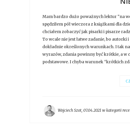
NI
Mam bardzo dużo poważnych lektur “na wczo
spędziłem pół wieczora z książkami dla dzie
chciałem zobaczyć jak pisarki i pisarze radz
To wcale nie jest łatwe zadanie, bo autork
dokładnie określonych warunkach. I tak n
wyrazów, zdania powinny być krótkie, a w 
podstawowe. I chyba warunek “krótkich zdań
CZ
Wojciech Szot
,
07.04.2021 w kategorii
rece