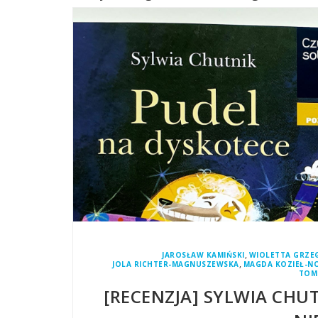
,
JAROSŁAW KAMIŃSKI
WIOLETTA GRZE
,
JOLA RICHTER-MAGNUSZEWSKA
MAGDA KOZIEŁ-N
TOM
[RECENZJA] SYLWIA CHUT