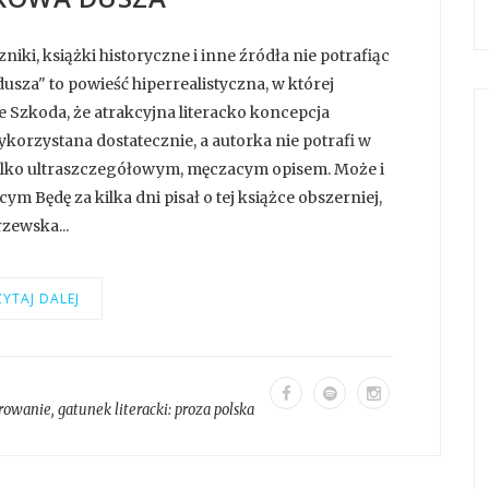
ki, książki historyczne i inne źródła nie potrafiąc
usza" to powieść hiperrealistyczna, w której
 Szkoda, że atrakcyjna literacko koncepcja
ykorzystana dostatecznie, a autorka nie potrafi w
tylko ultraszczegółowym, męczacym opisem. Może i
m Będę za kilka dni pisał o tej książce obszerniej,
zewska...
YTAJ DALEJ
rowanie
, gatunek literacki:
proza polska