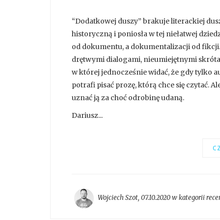
“Dodatkowej duszy” brakuje literackiej du
historyczną i poniosła w tej niełatwej dziedzi
od dokumentu, a dokumentalizacji od fikcji
drętwymi dialogami, nieumiejętnymi skró
w której jednocześnie widać, że gdy tylko a
potrafi pisać prozę, którą chce się czytać. A
uznać ją za choć odrobinę udaną.
Dariusz...
CZ
Wojciech Szot
,
07.10.2020 w kategorii
rece