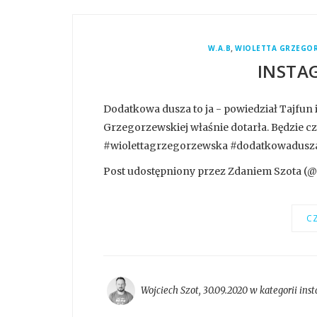
,
W.A.B
WIOLETTA GRZEGO
INSTA
Dodatkowa dusza to ja - powiedział Tajfun i
Grzegorzewskiej właśnie dotarła. Będzie c
#wiolettagrzegorzewska #dodatkowadusza
Post udostępniony przez Zdaniem Szota (@
CZ
Wojciech Szot
,
30.09.2020 w kategorii
ins