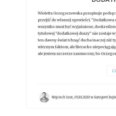
Wioletta Grzegorzewska przepisuje podręczni
przejść do własnej opowieści. "Dodatkowa d
wszystko musi być wyjaśnione, dookreślone
tytułowej "dodatkowej duszy" nie zostaje w
ten dawny świat tchnąć ducha inaczej niż 
wiernym faktom, ale literacko niepociągający
ale jestem szczerze zasmucony, bo Grzegor
CZ
Wojciech Szot
,
05.10.2020 w kategorii
bufo