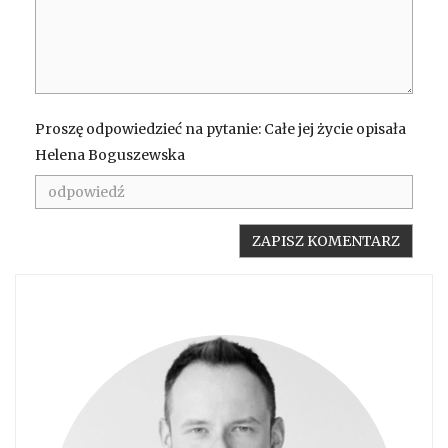
Proszę odpowiedzieć na pytanie: Całe jej życie opisała
Helena Boguszewska