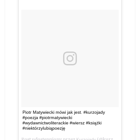
Piotr Matywiecki mówi jak jest. #kurzojady
#poezja #piotrmatywiecki
#wydawnictwoliterackie #wiersz #książki
#niektórzylubiąpoezję
Post udostępniony przez
(@kurzojady_insta)
Kurzojady