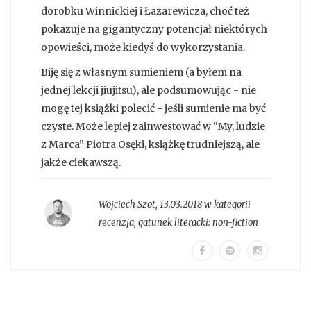
dorobku Winnickiej i Łazarewicza, choć też
pokazuje na gigantyczny potencjał niektórych
opowieści, może kiedyś do wykorzystania.
Biję się z własnym sumieniem (a byłem na
jednej lekcji jiujitsu), ale podsumowując - nie
mogę tej książki polecić - jeśli sumienie ma być
czyste. Może lepiej zainwestować w “My, ludzie
z Marca” Piotra Osęki, książkę trudniejszą, ale
jakże ciekawszą.
Wojciech Szot
,
13.03.2018 w kategorii
recenzja
, gatunek literacki:
non-fiction