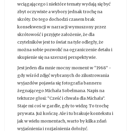
wciągającego i niektóre tematy wydają się być
zbyt oczywiste a wybory jednak trochę na
skróty. Do tego dochodzi czasem brak
konsekwencji w narracji wymuszony przez
skrótowość i przyjęte założenie, że dla
czytelników jest to świat na tyle odległy, że
można sobie pozwolić na ograniczenie detalu i
skupienie się na szerszej perspektywie.
Jest jeden dla mnie mocny moment w “1968” -
gdy wśród zdjęć wybranych do zilustrowania
wyjazdów pojawia się fotografia banneru
żegnającego Michała Sobelmana. Napis na
tekturze głosi: “Cześć i chwała dla Michała”.
Staje mi coś w gardle, gdy to widzę. To trochę
prywata. Już kończę. Ale i tu brakuje kontekstu i
jak w wielu momentach, warto by kilka zdań
wyjaśnienia i rozjaśnienia dołożyć.