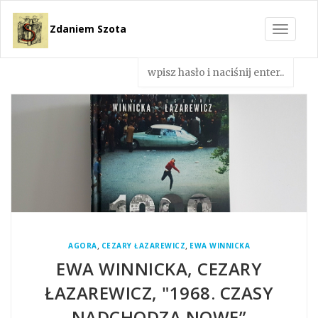
Zdaniem Szota
Toggle
navigat
,
,
AGORA
CEZARY ŁAZAREWICZ
EWA WINNICKA
EWA WINNICKA, CEZARY
ŁAZAREWICZ, "1968. CZASY
NADCHODZĄ NOWE”