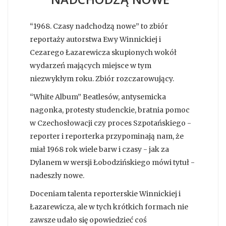
“1968. Czasy nadchodzą nowe” to zbiór
reportaży autorstwa Ewy Winnickiej i
Cezarego Łazarewicza skupionych wokół
wydarzeń mających miejsce w tym
niezwykłym roku. Zbiór rozczarowujący.
“White Album” Beatlesów, antysemicka
nagonka, protesty studenckie, bratnia pomoc
w Czechosłowacji czy proces Szpotańskiego -
reporter i reporterka przypominają nam, że
miał 1968 rok wiele barw i czasy - jak za
Dylanem w wersji Łobodzińskiego mówi tytuł -
nadeszły nowe.
Doceniam talenta reporterskie Winnickiej i
Łazarewicza, ale w tych krótkich formach nie
zawsze udało się opowiedzieć coś