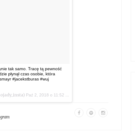
nie tak samo. Tracę tą pewność
ie płynął czas osobie, która
ansmayr #jacekstburas #wuj
ojady_insta)
Paź 2, 2018 o 11:52 PDT
agram