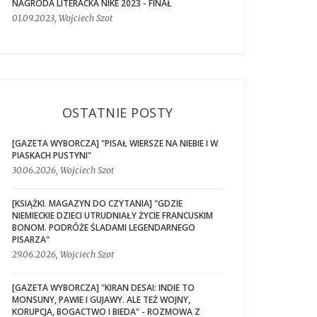
NAGRODA LITERACKA NIKE 2023 - FINAŁ
01.09.2023, Wojciech Szot
OSTATNIE POSTY
[GAZETA WYBORCZA] "PISAŁ WIERSZE NA NIEBIE I W
PIASKACH PUSTYNI"
30.06.2026, Wojciech Szot
[KSIĄŻKI. MAGAZYN DO CZYTANIA] "GDZIE
NIEMIECKIE DZIECI UTRUDNIAŁY ŻYCIE FRANCUSKIM
BONOM. PODRÓŻE ŚLADAMI LEGENDARNEGO
PISARZA"
29.06.2026, Wojciech Szot
[GAZETA WYBORCZA] "KIRAN DESAI: INDIE TO
MONSUNY, PAWIE I GUJAWY. ALE TEŻ WOJNY,
KORUPCJA, BOGACTWO I BIEDA" - ROZMOWA Z