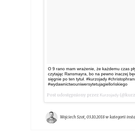
O 9 rano mam wrażenie, że każdemu czas pły
czytając Ransmayra, bo na pewno inaczej będz
sięgnie po ten tytuł. #kurzojady #christophr
#wydawnictwouniwersytetujagiellońskiego
Post udostępniony przez
(@kurz
Kurzojady
Wojciech Szot
,
03.10.2018 w kategorii
inst