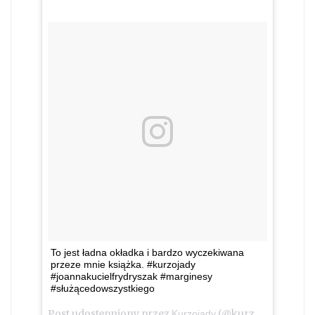
To jest ładna okładka i bardzo wyczekiwana
przeze mnie książka. #kurzojady
#joannakucielfrydryszak #marginesy
#służącedowszystkiego
Post udostępniony przez
(@kurzojady_insta)
Kurzojady