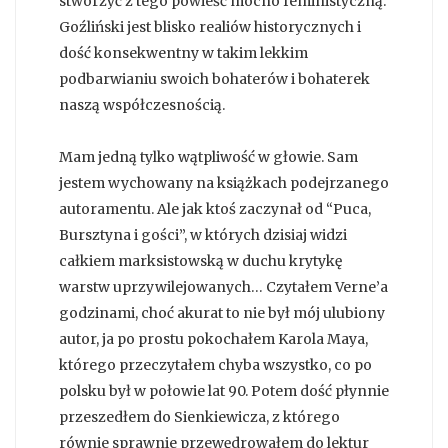
stworzyć z tego powieść mocno feministyczną.
Goźliński jest blisko realiów historycznych i
dość konsekwentny w takim lekkim
podbarwianiu swoich bohaterów i bohaterek
naszą współczesnością.
Mam jedną tylko wątpliwość w głowie. Sam
jestem wychowany na książkach podejrzanego
autoramentu. Ale jak ktoś zaczynał od “Puca,
Bursztyna i gości”, w których dzisiaj widzi
całkiem marksistowską w duchu krytykę
warstw uprzywilejowanych… Czytałem Verne’a
godzinami, choć akurat to nie był mój ulubiony
autor, ja po prostu pokochałem Karola Maya,
którego przeczytałem chyba wszystko, co po
polsku był w połowie lat 90. Potem dość płynnie
przeszedłem do Sienkiewicza, z którego
równie sprawnie przewędrowałem do lektur