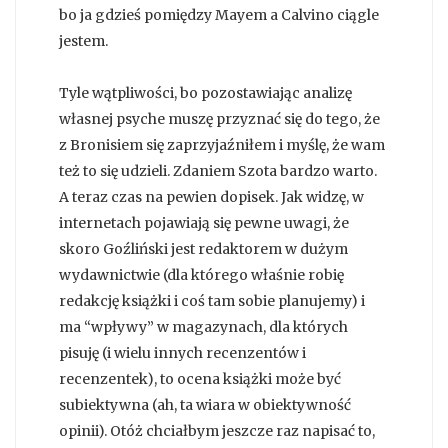
bo ja gdzieś pomiędzy Mayem a Calvino ciągle
jestem.
Tyle wątpliwości, bo pozostawiając analizę
własnej psyche muszę przyznać się do tego, że
z Bronisiem się zaprzyjaźniłem i myślę, że wam
też to się udzieli. Zdaniem Szota bardzo warto.
A teraz czas na pewien dopisek. Jak widzę, w
internetach pojawiają się pewne uwagi, że
skoro Goźliński jest redaktorem w dużym
wydawnictwie (dla którego właśnie robię
redakcję książki i coś tam sobie planujemy) i
ma “wpływy” w magazynach, dla których
pisuję (i wielu innych recenzentów i
recenzentek), to ocena książki może być
subiektywna (ah, ta wiara w obiektywność
opinii). Otóż chciałbym jeszcze raz napisać to,