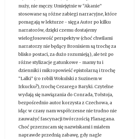
nuży, nie męczy. Umiejętnie w “Akanie”
stosowane są różne zabiegi narracyjne, które
pomagają w lekturze - sięga Autor po kilku
narratorów, dzięki czemu dostajemy
wielogłosowość perspektyw (choć chwilami
narratorzy nie będący Bronisiem są trochę za
blisko postaci, za dużo rozumieją), ale też po
różne stylizacje gatunkowe - mamy tu i
dzienniki i mikropowieść epistolarną i trochę
“Lalki” (co robili Wokulski z Suzinem w
Irkucku?), trochę Cezarego Baryki. Czytelne
wydają się nawiązania do Conrada, Tołstoja,
bezpośrednio autor korzysta z Czechowa, a
idąc w czasy nam współczesne nie trudno nie
zauważyć fascynacji twórczością Flanagana.
Choć przerzucam się nazwiskami i miałem
naprawde przednią zabawę, gdy nagle