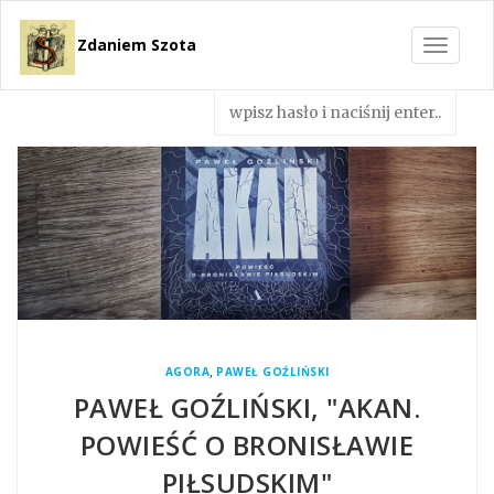
Zdaniem Szota
Toggle
navigat
,
AGORA
PAWEŁ GOŹLIŃSKI
PAWEŁ GOŹLIŃSKI, "AKAN.
POWIEŚĆ O BRONISŁAWIE
PIŁSUDSKIM"