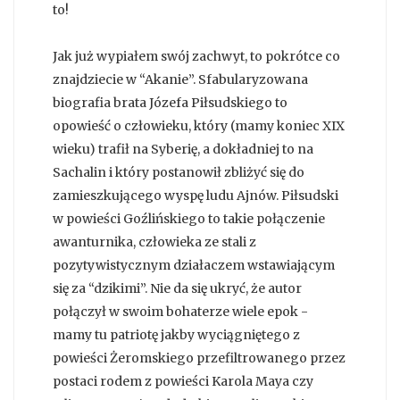
to!
Jak już wypiałem swój zachwyt, to pokrótce co
znajdziecie w “Akanie”. Sfabularyzowana
biografia brata Józefa Piłsudskiego to
opowieść o człowieku, który (mamy koniec XIX
wieku) trafił na Syberię, a dokładniej to na
Sachalin i który postanowił zbliżyć się do
zamieszkującego wyspę ludu Ajnów. Piłsudski
w powieści Goźlińskiego to takie połączenie
awanturnika, człowieka ze stali z
pozytywistycznym działaczem wstawiającym
się za “dzikimi”. Nie da się ukryć, że autor
połączył w swoim bohaterze wiele epok -
mamy tu patriotę jakby wyciągniętego z
powieści Żeromskiego przefiltrowanego przez
postaci rodem z powieści Karola Maya czy