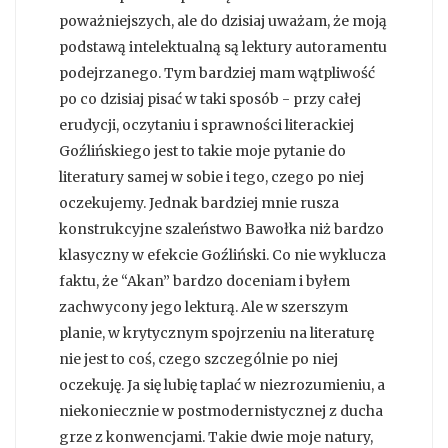
poważniejszych, ale do dzisiaj uważam, że moją
podstawą intelektualną są lektury autoramentu
podejrzanego. Tym bardziej mam wątpliwość
po co dzisiaj pisać w taki sposób - przy całej
erudycji, oczytaniu i sprawności literackiej
Goźlińskiego jest to takie moje pytanie do
literatury samej w sobie i tego, czego po niej
oczekujemy. Jednak bardziej mnie rusza
konstrukcyjne szaleństwo Bawołka niż bardzo
klasyczny w efekcie Goźliński. Co nie wyklucza
faktu, że “Akan” bardzo doceniam i byłem
zachwycony jego lekturą. Ale w szerszym
planie, w krytycznym spojrzeniu na literaturę
nie jest to coś, czego szczególnie po niej
oczekuję. Ja się lubię taplać w niezrozumieniu, a
niekoniecznie w postmodernistycznej z ducha
grze z konwencjami. Takie dwie moje natury,