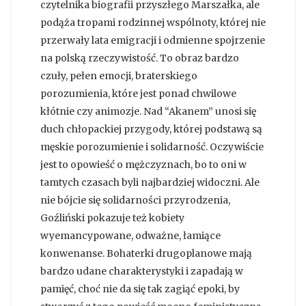
czytelnika biografii przyszłego Marszałka, ale
podąża tropami rodzinnej wspólnoty, której nie
przerwały lata emigracji i odmienne spojrzenie
na polską rzeczywistość. To obraz bardzo
czuły, pełen emocji, braterskiego
porozumienia, które jest ponad chwilowe
kłótnie czy animozje. Nad “Akanem” unosi się
duch chłopackiej przygody, której podstawą są
męskie porozumienie i solidarność. Oczywiście
jest to opowieść o mężczyznach, bo to oni w
tamtych czasach byli najbardziej widoczni. Ale
nie bójcie się solidarności przyrodzenia,
Goźliński pokazuje też kobiety
wyemancypowane, odważne, łamiące
konwenanse. Bohaterki drugoplanowe mają
bardzo udane charakterystyki i zapadają w
pamięć, choć nie da się tak zagiąć epoki, by