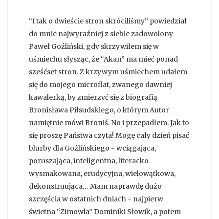
“I tak o dwieście stron skróciliśmy” powiedział
do mnie najwyraźniej z siebie zadowolony
Paweł Goźliński, gdy skrzywiłem się w
uśmiechu słysząc, że “Akan” ma mieć ponad
sześćset stron. Z krzywym uśmiechem udałem
się do mojego microflat, zwanego dawniej
kawalerką, by zmierzyć się z biografią
Bronisława Piłsudskiego, o którym Autor
namiętnie mówi Broniś. No i przepadłem. Jak to
się proszę Państwa czyta! Mogę cały dzień pisać
blurby dla Goźlińskiego - wciągająca,
poruszająca, inteligentna, literacko
wysmakowana, erudycyjna, wielowątkowa,
dekonstruująca… Mam naprawdę dużo
szczęścia w ostatnich dniach - najpierw
świetna “Zimowla” Dominiki Słowik, a potem