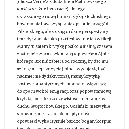
Juliusza Verne’a z dodatkiem Malinowskiego
(dość wyraźne inspiracje), do tego
okraszonego nową humanistyką. Goźlińskiego
bowiem nie bawi wyłącznie opisanie przygód
Piłsudskiego, ale stosując różne perspektywy
teoretyczne niejako przetestowanie ich w fikcji.
Mamy tu zatem krytykę postkolonialną, czasem
zbyt może wprost widoczną (opowieść o Ajnie,
którego Broniś zabiera od rodziny, by dać mu
szansę na lepsze życie jednak wydaje się być
nadmiernie dydaktyczna), mamy krytykę
postaw romantycznych, mocno nawiązującą
do sporu wokół emigracji oraz popowstaniową
krytykę polskiej rzeczywistości mentalnej w
duchu Świętochowskiego. Goźliński niezwykle
sprawnie, nie tracąc nic na płynności
opowieści wykorzystuje bardzo bogaty korpus
teoretyczny, by na nowo spróbować