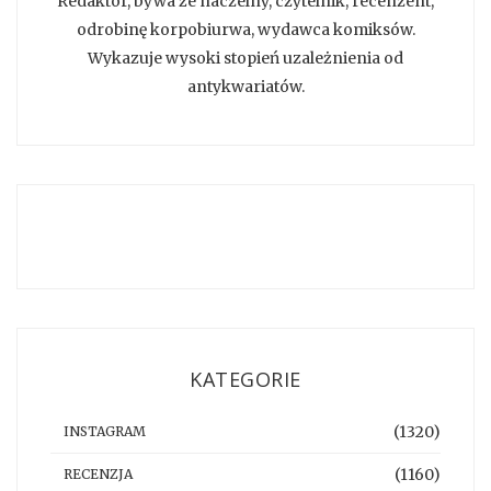
Redaktor, bywa że naczelny, czytelnik, recenzent,
odrobinę korpobiurwa, wydawca komiksów.
Wykazuje wysoki stopień uzależnienia od
antykwariatów.
KATEGORIE
(1320)
INSTAGRAM
(1160)
RECENZJA