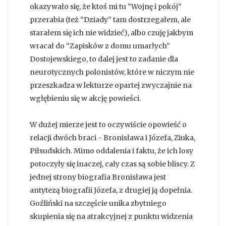
okazywało się, że ktoś mi tu “Wojnę i pokój”
przerabia (też “Dziady” tam dostrzegałem, ale
starałem się ich nie widzieć), albo czuję jakbym
wracał do “Zapisków z domu umarłych”
Dostojewskiego, to dalej jest to zadanie dla
neurotycznych polonistów, które w niczym nie
przeszkadza w lekturze opartej zwyczajnie na
wgłębieniu się w akcję powieści.
W dużej mierze jest to oczywiście opowieść o
relacji dwóch braci - Bronisława i Józefa, Ziuka,
Piłsudskich. Mimo oddalenia i faktu, że ich losy
potoczyły się inaczej, cały czas są sobie bliscy. Z
jednej strony biografia Bronisława jest
antytezą biografii Józefa, z drugiej ją dopełnia.
Goźliński na szczęście unika zbytniego
skupienia się na atrakcyjnej z punktu widzenia