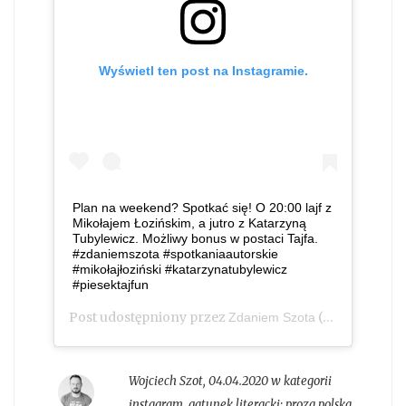
Wyświetl ten post na Instagramie.
Plan na weekend? Spotkać się! O 20:00 lajf z
Mikołajem Łozińskim, a jutro z Katarzyną
Tubylewicz. Możliwy bonus w postaci Tajfa.
#zdaniemszota #spotkaniaautorskie
#mikołajłoziński #katarzynatubylewicz
#piesektajfun
Post udostępniony przez
(@zdaniem_szota)
Zdaniem Szota
Wojciech Szot
,
04.04.2020 w kategorii
instagram
, gatunek literacki:
proza polska