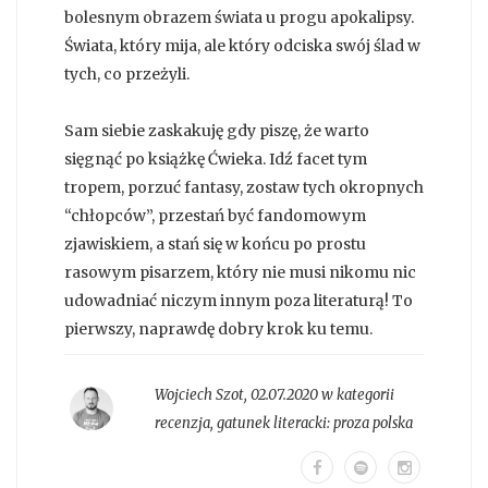
bolesnym obrazem świata u progu apokalipsy.
Świata, który mija, ale który odciska swój ślad w
tych, co przeżyli.
Sam siebie zaskakuję gdy piszę, że warto
sięgnąć po książkę Ćwieka. Idź facet tym
tropem, porzuć fantasy, zostaw tych okropnych
“chłopców”, przestań być fandomowym
zjawiskiem, a stań się w końcu po prostu
rasowym pisarzem, który nie musi nikomu nic
udowadniać niczym innym poza literaturą! To
pierwszy, naprawdę dobry krok ku temu.
Wojciech Szot
,
02.07.2020 w kategorii
recenzja
, gatunek literacki:
proza polska