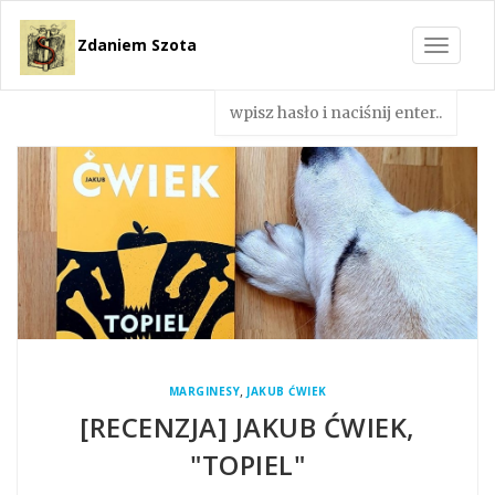
Zdaniem Szota
Toggle
navigat
,
MARGINESY
JAKUB ĆWIEK
[RECENZJA] JAKUB ĆWIEK,
"TOPIEL"