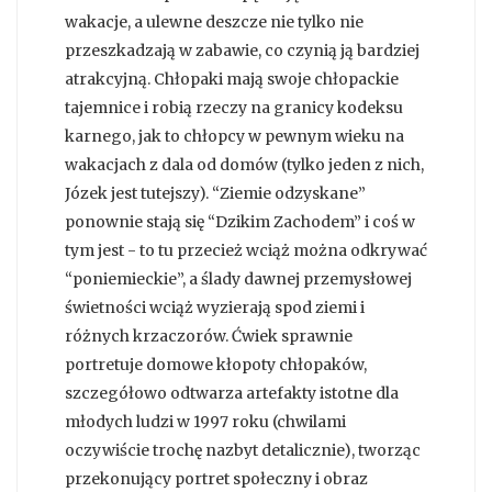
wakacje, a ulewne deszcze nie tylko nie
przeszkadzają w zabawie, co czynią ją bardziej
atrakcyjną. Chłopaki mają swoje chłopackie
tajemnice i robią rzeczy na granicy kodeksu
karnego, jak to chłopcy w pewnym wieku na
wakacjach z dala od domów (tylko jeden z nich,
Józek jest tutejszy). “Ziemie odzyskane”
ponownie stają się “Dzikim Zachodem” i coś w
tym jest - to tu przecież wciąż można odkrywać
“poniemieckie”, a ślady dawnej przemysłowej
świetności wciąż wyzierają spod ziemi i
różnych krzaczorów. Ćwiek sprawnie
portretuje domowe kłopoty chłopaków,
szczegółowo odtwarza artefakty istotne dla
młodych ludzi w 1997 roku (chwilami
oczywiście trochę nazbyt detalicznie), tworząc
przekonujący portret społeczny i obraz