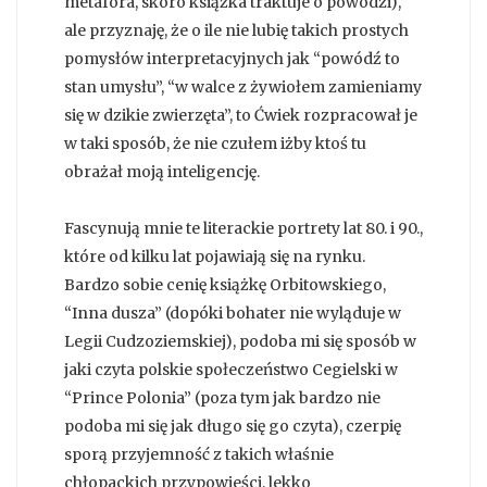
metafora, skoro książka traktuje o powodzi),
ale przyznaję, że o ile nie lubię takich prostych
pomysłów interpretacyjnych jak “powódź to
stan umysłu”, “w walce z żywiołem zamieniamy
się w dzikie zwierzęta”, to Ćwiek rozpracował je
w taki sposób, że nie czułem iżby ktoś tu
obrażał moją inteligencję.
Fascynują mnie te literackie portrety lat 80. i 90.,
które od kilku lat pojawiają się na rynku.
Bardzo sobie cenię książkę Orbitowskiego,
“Inna dusza” (dopóki bohater nie wyląduje w
Legii Cudzoziemskiej), podoba mi się sposób w
jaki czyta polskie społeczeństwo Cegielski w
“Prince Polonia” (poza tym jak bardzo nie
podoba mi się jak długo się go czyta), czerpię
sporą przyjemność z takich właśnie
chłopackich przypowieści, lekko