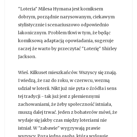
"Loteria" Milesa Hymana jest komiksem
dobrym, porządnie narysowanym, ciekawym
stylistycznie i scenariuszowo odpowiednio
lakonicznym. Problem tkwi w tym, że będąc
komiksową adaptacją opowiadania, sugeruje
raczej że warto by przeczytać "Loterię" Shirley
Jackson.
Wieś. Kilkuset mieszkańców. Wszyscy się znają.
I wiedzą, że raz do roku, w czerwcu, wezmą
udział w loterii. Nikt już nie pyta o źródła i sens
tej tradycji - tak już jest z plemiennymi
zachowaniami, że żeby społeczność istniała,
muszą dalej trwać. Jeden z bohaterów mówi, że
wydaje się jakby czas między loteriami nie
istniał. W "zabawie" wygrywają prawie
wszyscy. Poza jedną osobą, która wylosuje