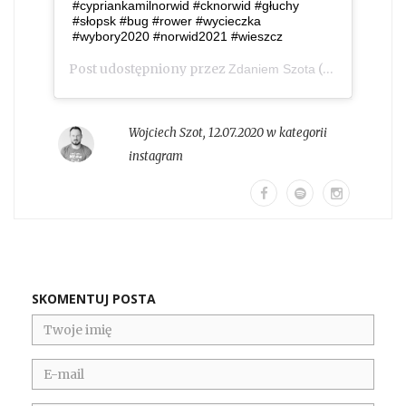
#cypriankamilnorwid #cknorwid #głuchy
#słopsk #bug #rower #wycieczka
#wybory2020 #norwid2021 #wieszcz
Post udostępniony przez
(@zdaniem_szota)
Zdaniem Szota
Wojciech Szot
,
12.07.2020 w kategorii
instagram
SKOMENTUJ POSTA