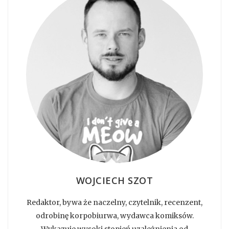
WOJCIECH SZOT
Redaktor, bywa że naczelny, czytelnik, recenzent,
odrobinę korpobiurwa, wydawca komiksów.
Wykazuje wysoki stopień uzależnienia od