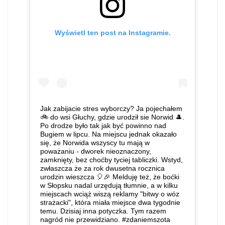
Wyświetl ten post na Instagramie.
Jak zabijacie stres wyborczy? Ja pojechałem
🚲 do wsi Głuchy, gdzie urodził sie Norwid 🎩.
Po drodze było tak jak być powinno nad
Bugiem w lipcu. Na miejscu jednak okazało
się, że Norwida wszyscy tu mają w
poważaniu - dworek nieoznaczony,
zamknięty, bez choćby tyciej tabliczki. Wstyd,
zwłaszcza że za rok dwusetna rocznica
urodzin wieszcza 🎈🎉 Melduję też, że boćki
w Słopsku nadal urzędują tłumnie, a w kilku
miejscach wciąż wiszą reklamy "bitwy o wóz
strażacki", która miała miejsce dwa tygodnie
temu. Dzisiaj inna potyczka. Tym razem
nagród nie przewidziano. #zdaniemszota