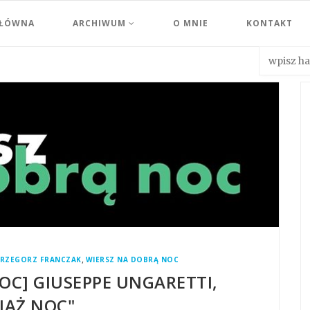
GŁÓWNA
ARCHIWUM
O MNIE
KONTAKT
,
RZEGORZ FRANCZAK
WIERSZ NA DOBRĄ NOC
OC] GIUSEPPE UNGARETTI,
IĄŻ NOC"