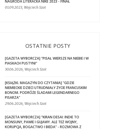
NAGRODA LITERACKA NIKE 2023 - FINAŁ
01.09.2023, Wojciech Szot
OSTATNIE POSTY
[GAZETA WYBORCZA] "PISAŁ WIERSZE NA NIEBIE I W
PIASKACH PUSTYNI"
30.06.2026, Wojciech Szot
[KSIĄŻKI. MAGAZYN DO CZYTANIA] "GDZIE
NIEMIECKIE DZIECI UTRUDNIAŁY ŻYCIE FRANCUSKIM
BONOM. PODRÓŻE ŚLADAMI LEGENDARNEGO
PISARZA"
29.06.2026, Wojciech Szot
[GAZETA WYBORCZA] "KIRAN DESAI: INDIE TO
MONSUNY, PAWIE I GUJAWY. ALE TEŻ WOJNY,
KORUPCJA, BOGACTWO I BIEDA" - ROZMOWA Z