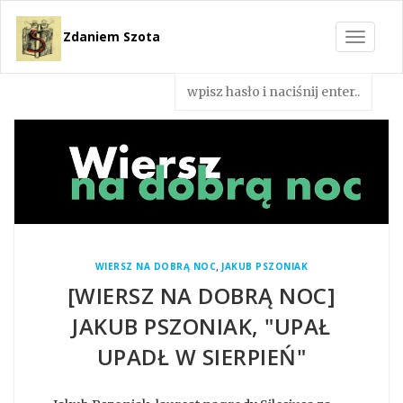
Zdaniem Szota
Toggle
navigat
,
WIERSZ NA DOBRĄ NOC
JAKUB PSZONIAK
[WIERSZ NA DOBRĄ NOC]
JAKUB PSZONIAK, "UPAŁ
UPADŁ W SIERPIEŃ"