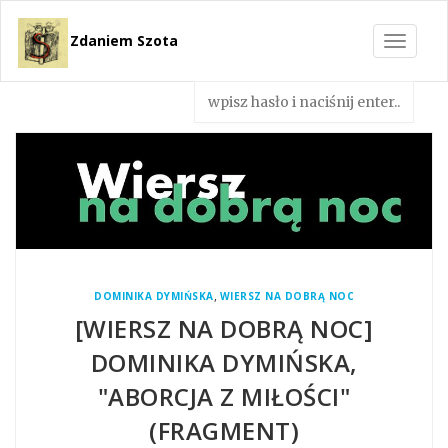
Zdaniem Szota
Toggle
navigat
,
DOMINIKA DYMIŃSKA
WIERSZ NA DOBRĄ NOC
[WIERSZ NA DOBRĄ NOC]
DOMINIKA DYMIŃSKA,
"ABORCJA Z MIŁOŚCI"
(FRAGMENT)