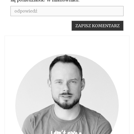
się poniedziałek? W mianowniku.