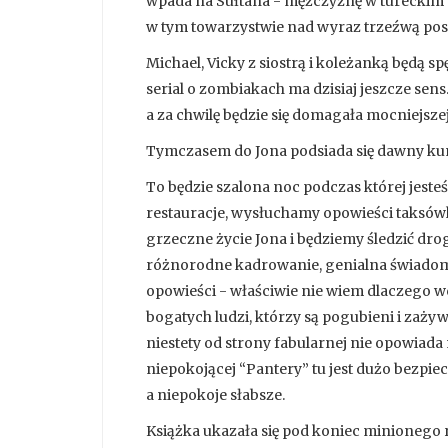
wpada na Sułtana - mężczyznę w tureckim s
w tym towarzystwie nad wyraz trzeźwą post
Michael, Vicky z siostrą i koleżanką będą 
serial o zombiakach ma dzisiaj jeszcze sen
a za chwilę będzie się domagała mocniejsze
Tymczasem do Jona podsiada się dawny kump
To będzie szalona noc podczas której jest
restauracje, wysłuchamy opowieści taksówk
grzeczne życie Jona i będziemy śledzić dro
różnorodne kadrowanie, genialna świadomoś
opowieści - właściwie nie wiem dlaczego w
bogatych ludzi, którzy są pogubieni i zażyw
niestety od strony fabularnej nie opowiad
niepokojącej “Pantery” tu jest dużo bezpiecz
a niepokoje słabsze.
Książka ukazała się pod koniec minionego 