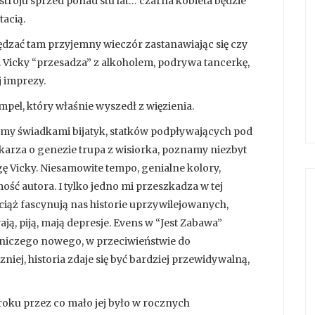
troju sprzed ponad stu lat… czarna kobieta będzie
acią.
spędzać tam przyjemny wieczór zastanawiając się czy
s. Vicky “przesadza” z alkoholem, podrywa tancerkę,
j imprezy.
el, który właśnie wyszedł z więzienia.
eśmy świadkami bijatyk, statków podpływających pod
arza o genezie trupa z wisiorka, poznamy niezbyt
gę Vicky. Niesamowite tempo, genialne kolory,
ć autora. I tylko jedno mi przeszkadza w tej
ciąż fascynują nas historie uprzywilejowanych,
ają, piją, mają depresje. Evens w “Jest Zabawa”
a niczego nowego, w przeciwieństwie do
niej, historia zdaje się być bardziej przewidywalną,
roku przez co mało jej było w rocznych