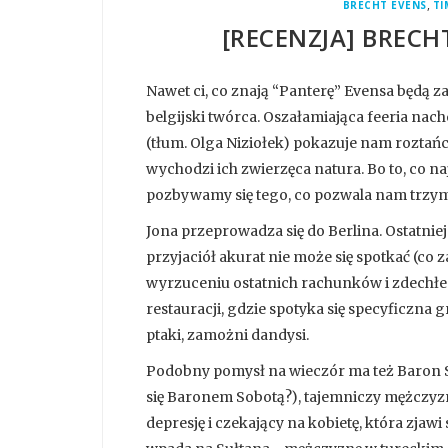
,
BRECHT EVENS
TI
[RECENZJA] BRECH
Nawet ci, co znają “Panterę” Evensa będą z
belgijski twórca. Oszałamiająca feeria nach
(tłum. Olga Niziołek) pokazuje nam roztańc
wychodzi ich zwierzęca natura. Bo to, co 
pozbywamy się tego, co pozwala nam trzym
Jona przeprowadza się do Berlina. Ostatniej
przyjaciół akurat nie może się spotkać (co z
wyrzuceniu ostatnich rachunków i zdechłego
restauracji, gdzie spotyka się specyficzna g
ptaki, zamożni dandysi.
Podobny pomysł na wieczór ma też Baron Sa
się Baronem Sobotą?), tajemniczy mężczy
depresję i czekający na kobietę, która zj