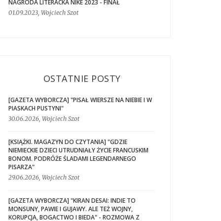
NAGRODA LITERACKA NIKE 2023 - FINAŁ
01.09.2023, Wojciech Szot
OSTATNIE POSTY
[GAZETA WYBORCZA] "PISAŁ WIERSZE NA NIEBIE I W
PIASKACH PUSTYNI"
30.06.2026, Wojciech Szot
[KSIĄŻKI. MAGAZYN DO CZYTANIA] "GDZIE
NIEMIECKIE DZIECI UTRUDNIAŁY ŻYCIE FRANCUSKIM
BONOM. PODRÓŻE ŚLADAMI LEGENDARNEGO
PISARZA"
29.06.2026, Wojciech Szot
[GAZETA WYBORCZA] "KIRAN DESAI: INDIE TO
MONSUNY, PAWIE I GUJAWY. ALE TEŻ WOJNY,
KORUPCJA, BOGACTWO I BIEDA" - ROZMOWA Z