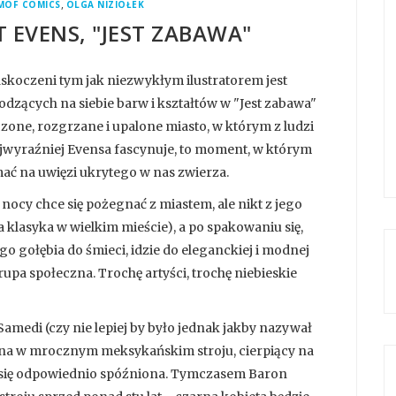
,
MOF COMICS
OLGA NIZIOŁEK
T EVENS, "JEST ZABAWA"
askoczeni tym jak niezwykłym ilustratorem jest
odzących na siebie barw i kształtów w "Jest zabawa"
zone, rozgrzane i upalone miasto, w którym z ludzi
najwyraźniej Evensa fascynuje, to moment, w którym
ać na uwięzi ukrytego w nas zwierza.
 nocy chce się pożegnać z miastem, ale nikt z jego
a klasyka w wielkim mieście), a po spakowaniu się,
 gołębia do śmieci, idzie do eleganckiej i modnej
rupa społeczna. Trochę artyści, trochę niebieskie
medi (czy nie lepiej by było jednak jakby nazywał
zna w mrocznym meksykańskim stroju, cierpiący na
awi się odpowiednio spóźniona. Tymczasem Baron