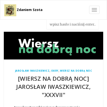
Zdaniem Szota
Toggle
navigat
,
,
JAROSŁAW IWASZKIEWICZ
ISKRY
WIERSZ NA DOBRĄ NOC
[WIERSZ NA DOBRĄ NOC]
JAROSŁAW IWASZKIEWICZ,
"XXXVII"