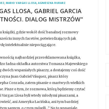
,
,
UEZ
MARIO VARGAS LLOSA
AGNIESZKA RURARZ
GAS LLOSA, GABRIEL GARCIA
TNOŚCI. DIALOG MISTRZÓW"
ku książki, gdzie wokół dość banalnej rozmowy
eściu innych facetów, potwierdzających jak
dę intelektualnie niepociągające.
ewnością najbardziej przereklamowana książka,
ardzo ładna okładka autorstwa Tomasza Majewskiego
ę dwóch wspaniałych pisarzy, a dostajemy coś dość
czyna Juan Gabriel Vásquez, pisarz który
osepha Conrada, zatem pisanie o martwych wielkich
 Pisze o tym, że rozmowa, którą będziemy czytać
z i Vargas Llosa byli wtedy młodymi pisarzami, a
owieść, ani Ameryka Łacińska, ani tym bardziej
 tym samym, o czym mówili…” No to wspaniale,