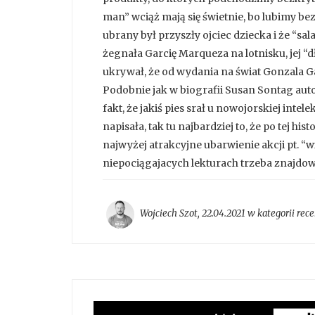
man” wciąż mają się świetnie, bo lubimy bez
ubrany był przyszły ojciec dziecka i że “sala
żegnała Garcię Marqueza na lotnisku, jej “d
ukrywał, że od wydania na świat Gonzala Gab
Podobnie jak w biografii Susan Sontag aut
fakt, że jakiś pies srał u nowojorskiej intel
napisała, tak tu najbardziej to, że po tej his
najwyżej atrakcyjne ubarwienie akcji pt. “
niepociągajacych lekturach trzeba znajdow
Wojciech Szot
,
22.04.2021 w kategorii
rece