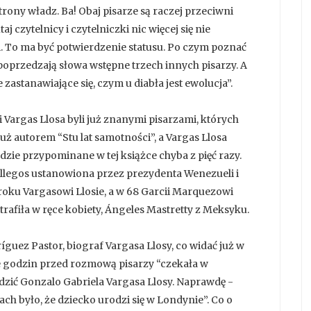
rony władz. Ba! Obaj pisarze są raczej przeciwni
j czytelnicy i czytelniczki nic więcej się nie
ci. To ma być potwierdzenie statusu. Po czym poznać
poprzedzają słowa wstępne trzech innych pisarzy. A
astanawiające się, czym u diabła jest ewolucja”.
Vargas Llosa byli już znanymi pisarzami, których
już autorem “Stu lat samotności”, a Vargas Llosa
dzie przypominane w tej książce chyba z pięć razy.
llegos ustanowiona przez prezydenta Wenezueli i
roku Vargasowi Llosie, a w 68 Garcii Marquezowi
 trafiła w ręce kobiety, Ángeles Mastretty z Meksyku.
íguez Pastor, biograf Vargasa Llosy, co widać już w
le godzin przed rozmową pisarzy “czekała w
odzić Gonzalo Gabriela Vargasa Llosy. Naprawdę -
ch było, że dziecko urodzi się w Londynie”. Co o