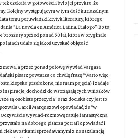
 też czekała w gotowości i było jej przykro, że
iemy. Kolejny występującym w tym dość kuriozalnym
 lata temu peruwiański krytyk literatury, którego
ania "La novela en América Latina. Diálogo". Bo to,
ie broszury sprzed ponad 50 lat, która w oryginale
 po latach udało się jakoś uzyskać objętość
.
rozmowa, a przez ponad połowę wywiad Vargasa
ański pisarz powtarza co chwilę frazę “Warto więc,
rostu kiepsko przełożone, nie mam pojęcia) i zadaje
 o inspiracje, dochodzi do wstrząsających wniosków
ze są osobiste przeżycia” oraz docieka czy jest to
co pozwala Garcii Marquezowi opowiadać, że “w
”. Oczywiście wywiad-rozmowę ratuje fantastyczna
 przystało na dobrego pisarza potrafi opowiadać i
mi ciekawostkami sprzedawanymi z nonszalancją