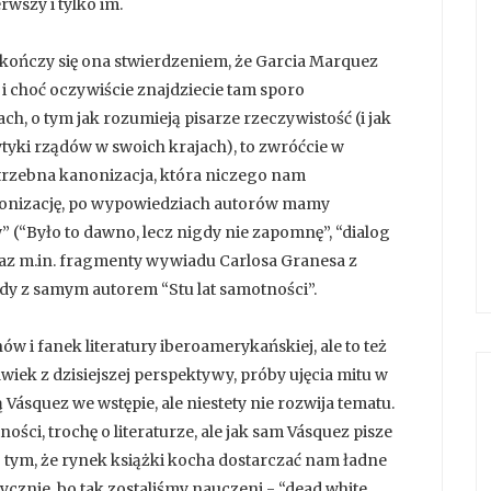
rwszy i tylko im.
 kończy się ona stwierdzeniem, że Garcia Marquez
j i choć oczywiście znajdziecie tam sporo
iach, o tym jak rozumieją pisarze rzeczywistość (i jak
tyki rządów w swoich krajach), to zwróćcie w
epotrzebna kanonizacja, która niczego nam
anonizację, po wypowiedziach autorów mamy
” (“Było to dawno, lecz nigdy nie zapomnę”, “dialog
 oraz m.in. fragmenty wywiadu Carlosa Granesa z
dy z samym autorem “Stu lat samotności”.
w i fanek literatury iberoamerykańskiej, ale to też
iek z dzisiejszej perspektywy, próby ujęcia mitu w
 Vásquez we wstępie, ale niestety nie rozwija tematu.
ci, trochę o literaturze, ale jak sam Vásquez pisze
o tym, że rynek książki kocha dostarczać nam ładne
cznie, bo tak zostaliśmy nauczeni - “dead white