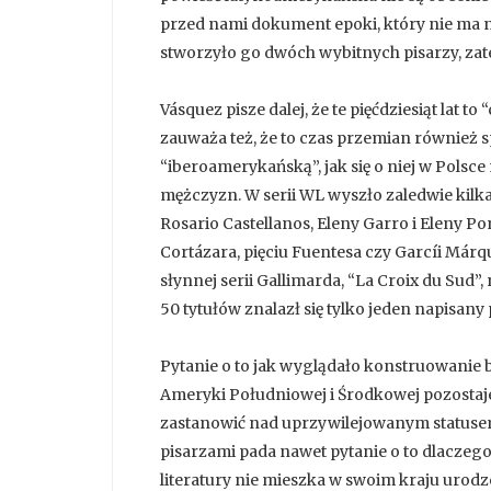
przed nami dokument epoki, który nie ma 
stworzyło go dwóch wybitnych pisarzy, zat
Vásquez pisze dalej, że te pięćdziesiąt lat t
zauważa też, że to czas przemian również s
“iberoamerykańską”, jak się o niej w Polsce
mężczyzn. W serii WL wyszło zaledwie kilka
Rosario Castellanos, Eleny Garro i Eleny Po
Cortázara, pięciu Fuentesa czy Garcíi Márq
słynnej serii Gallimarda, “La Croix du Sud”
50 tytułów znalazł się tylko jeden napisany 
Pytanie o to jak wyglądało konstruowanie 
Ameryki Południowej i Środkowej pozostaje 
zastanowić nad uprzywilejowanym statusem
pisarzami pada nawet pytanie o to dlaczego
literatury nie mieszka w swoim kraju urodz