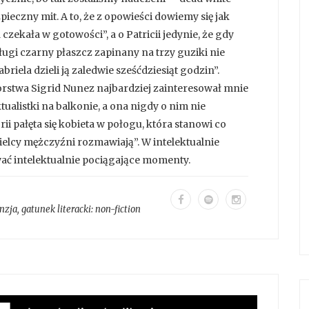
pieczny mit. A to, że z opowieści dowiemy się jak
 czekała w gotowości”, a o Patricii jedynie, że gdy
ługi czarny płaszcz zapinany na trzy guziki nie
riela dzieli ją zaledwie sześćdziesiąt godzin”.
orstwa Sigrid Nunez najbardziej zainteresował mnie
ektualistki na balkonie, a ona nigdy o nim nie
torii pałęta się kobieta w połogu, która stanowi co
wielcy mężczyźni rozmawiają”. W intelektualnie
ać intelektualnie pociągające momenty.
nzja
, gatunek literacki:
non-fiction