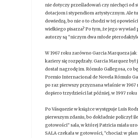
nie dotyczy prześladowań czy niechęci od st
dotacjom i stypendiom artystycznym. Ale tuta
dowiedzą, bo nie o to chodzi w tej opowieś
wielkiego pisarza? Po tym, że jego wywiad 
autorzy są “niczym dwa młode pterodaktyle z
W 1967 roku zarówno Garcia Marqueza jak i 
kariery się rozpędzały. Garcia Marquez był 
dostał nagrodę im. Rómulo Gallegosa, co bę
Premio Internacional de Novela Rómulo Ga
po raz pierwszy przyznana właśnie w 1967 
dopiero trzydzieści lat później, w 1997 roku
Po Vásquezie w książce występuje Luis Rodr
pierwszym zdaniu, bo dokładnie policzył i
gotowości” sala, w której Patricia miała ur
SALA czekała w gotowości, “chociaż w plana