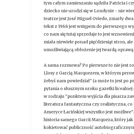
tym całym zamieszaniu sądziła Patricia i czy
dziecko nie urodzi się w Londynie - nie w
teatrze jest José Miguel Oviedo, zmarły dwa
tekst z 1968 jest wstępem do pierwszego wyd
co nam się tutaj sprzedaje to jest wznowien
miała niewiele ponad pięćdziesiąt stron, ale
umożliwiającą obłożenie jej twardą oprawą
A sama rozmowa? Po pierwsze to nie jest 
Llosy z Garcią Marquezem, w którym peruwi
żebyś nam powiedział” (a może to jest po p
pytania o słusznym uroku gazetki licealnej
w rodzaju “punktem wyjścia dla pisarza zaws
literatura fantastyczna czy realistyczna, 
Ameryce Łacińskiej wszystko jest możliwe
historia samego Garcii Marqueza, który jak
kokietować publiczność autobiograficzny