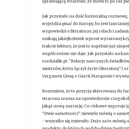
sprawiającą wrażenie, że mówi to po raz pie
Jak przystało na dość kuriozalną rozmowę,
wyjeżdża pisać do Europy, bo jest tam tanie
wypowiedzi o literaturze, jej celach i zadan
unikają jakiejkolwiek wprost wyrażonej kry
trakcie lektury, że jest to zupełnie już ni
współcześnie nie daje. Jak przystało na k
rozdzialik pt. “Relacje naocznych świadków
mistrzów, który łączył życie i literaturę”)
Vargasem Llosą o Garcii Marquezie i wywia
Rozumiem, że to pozycja skierowana do fanó
stracona szansa na opowiedzenie czegokolw
jakąś nową narrację. Co ciekawe sugeruje ją
“Dwie samotności” niewiele mówią o samotnoś
- wszystko się zmieniło. Dużo za to mówią 
produkty, do których podchodzimy bezkryty