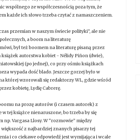
nic wspólnego ze współczesnością poza tym, że
em każde ich słowo trzeba czytać z namaszczeniem.
o “czas przemian w naszym świecie polityki”, ale nie
połecznych, a boom na literaturę
 mówi, był też boomem na literaturę pisaną przez
 książek autorstwa kobiet - Nélidy Piñon (dwie),
niatowskiej (po jednej), co przy ośmiu książkach
ueza wypada dość blado. Jeszcze gorzej było w
, na której wzorowali się redaktorzy WL, gdzie wśród
przez kobietę, Lydię Cabrerę.
boomu na prozę autorów (i czasem autorek) z
w tej książce nienaruszone, bo trzeba by się
 np. Vargasa Llosy. W “rozmowie” między
 większość z najbardziej znanych pisarzy tej
enia i co ciekawe odpowiedź jest wymijająca i wcale