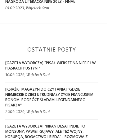
NAGRODA LITERACKA NIKE 2023 - FINAŁ
01.09.2023, Wojciech Szot
OSTATNIE POSTY
[GAZETA WYBORCZA] "PISAŁ WIERSZE NA NIEBIE I W
PIASKACH PUSTYNI"
30.06.2026, Wojciech Szot
[KSIĄŻKI. MAGAZYN DO CZYTANIA] "GDZIE
NIEMIECKIE DZIECI UTRUDNIAŁY ŻYCIE FRANCUSKIM
BONOM. PODRÓŻE ŚLADAMI LEGENDARNEGO
PISARZA"
29.06.2026, Wojciech Szot
[GAZETA WYBORCZA] "KIRAN DESAI: INDIE TO
MONSUNY, PAWIE I GUJAWY. ALE TEŻ WOJNY,
KORUPCJA, BOGACTWO I BIEDA" - ROZMOWA Z