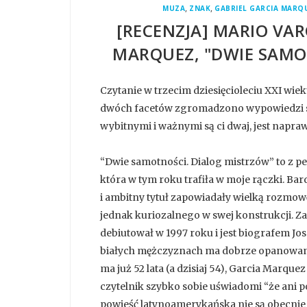
,
,
MUZA
ZNAK
GABRIEL GARCIA MARQ
[RECENZJA] MARIO VAR
MARQUEZ, "DWIE SAMO
Czytanie w trzecim dziesięcioleciu XXI wie
dwóch facetów zgromadzono wypowiedzi sz
wybitnymi i ważnymi są ci dwaj, jest napraw
“Dwie samotności. Dialog mistrzów” to z p
która w tym roku trafiła w moje rączki. B
i ambitny tytuł zapowiadały wielką rozmow
jednak kuriozalnego w swej konstrukcji. Za
debiutował w 1997 roku i jest biografem J
białych mężczyznach ma dobrze opanowane.
ma już 52 lata (a dzisiaj 54), Garcia Marque
czytelnik szybko sobie uświadomi “że ani p
powieść latynoamerykańska nie są obecnie