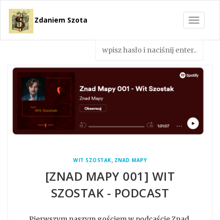
Zdaniem Szota
Toggle
navigat
,
WIT SZOSTAK
ZNAD MAPY
[ZNAD MAPY 001] WIT
SZOSTAK - PODCAST
Pierwszym naszym gościem w podcaście Znad