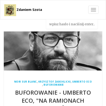
Zdaniem Szota
Toggle
navigat
,
,
NOIR SUR BLANC
KRZYSZTOF ŻABOKLICKI
UMBERTO ECO
,
BUFOROWANIE
BUFOROWANIE - UMBERTO
ECO, "NA RAMIONACH