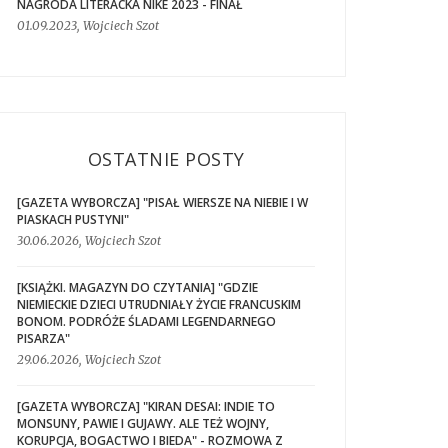
NAGRODA LITERACKA NIKE 2023 - FINAŁ
01.09.2023, Wojciech Szot
OSTATNIE POSTY
[GAZETA WYBORCZA] "PISAŁ WIERSZE NA NIEBIE I W
PIASKACH PUSTYNI"
30.06.2026, Wojciech Szot
[KSIĄŻKI. MAGAZYN DO CZYTANIA] "GDZIE
NIEMIECKIE DZIECI UTRUDNIAŁY ŻYCIE FRANCUSKIM
BONOM. PODRÓŻE ŚLADAMI LEGENDARNEGO
PISARZA"
29.06.2026, Wojciech Szot
[GAZETA WYBORCZA] "KIRAN DESAI: INDIE TO
MONSUNY, PAWIE I GUJAWY. ALE TEŻ WOJNY,
KORUPCJA, BOGACTWO I BIEDA" - ROZMOWA Z