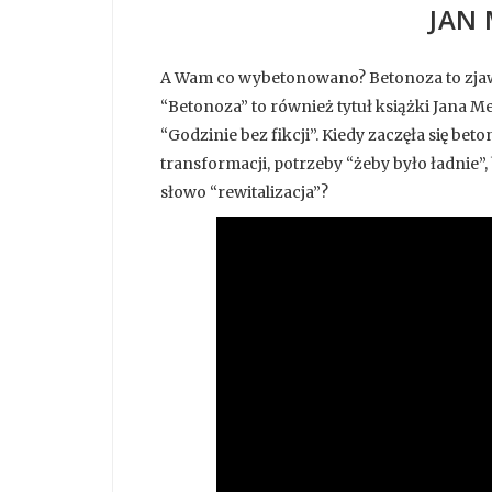
JAN
A Wam co wybetonowano? Betonoza to zjawis
“Betonoza” to również tytuł książki Jana 
“Godzinie bez fikcji”. Kiedy zaczęła się be
transformacji, potrzeby “żeby było ładnie”
słowo “rewitalizacja”?