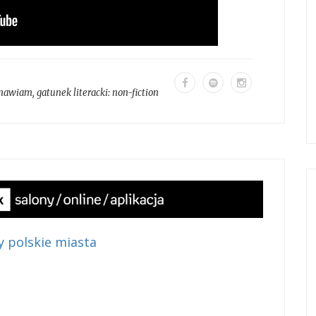
mawiam
, gatunek literacki:
non-fiction
zy polskie miasta