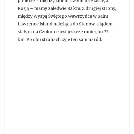
punkcie – między lądem stałym na Alasce, a
Rosją – mamy zaledwie 82 km. Z drugiej strony,
między Wyspą Świętego Wawrzyńca w Saint
Lawrence Island należąca do Stanów, a lądem
stałym na Czukotce jest jeszcze mniej, bo 72
km. Po obu stronach żyje ten sam naród.