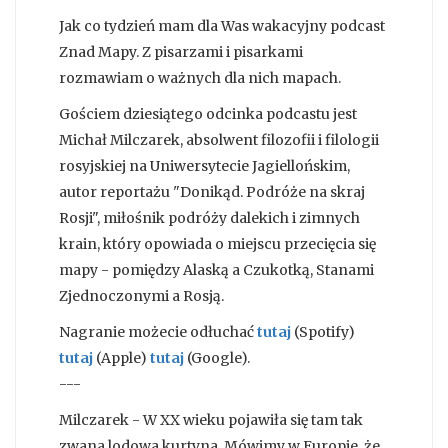
Jak co tydzień mam dla Was wakacyjny podcast
Znad Mapy. Z pisarzami i pisarkami
rozmawiam o ważnych dla nich mapach.
Gościem dziesiątego odcinka podcastu jest
Michał Milczarek, absolwent filozofii i filologii
rosyjskiej na Uniwersytecie Jagiellońskim,
autor reportażu "Donikąd. Podróże na skraj
Rosji", miłośnik podróży dalekich i zimnych
krain, który opowiada o miejscu przecięcia się
mapy - pomiędzy Alaską a Czukotką, Stanami
Zjednoczonymi a Rosją.
Nagranie możecie odłuchać
tutaj
(Spotify)
tutaj
(Apple)
tutaj
(Google).
---
Milczarek - W XX wieku pojawiła się tam tak
zwana lodowa kurtyna. Mówimy w Europie, że