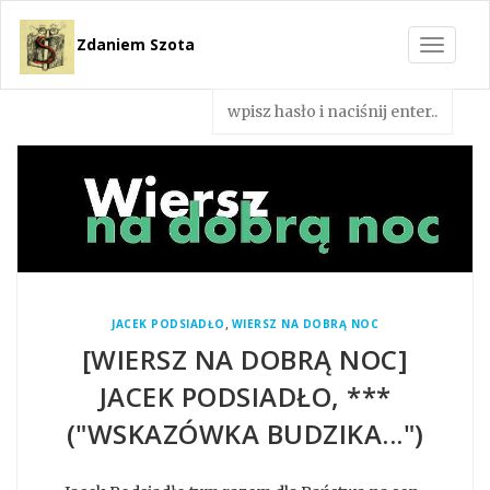
Zdaniem Szota
Toggle
navigat
,
JACEK PODSIADŁO
WIERSZ NA DOBRĄ NOC
[WIERSZ NA DOBRĄ NOC]
JACEK PODSIADŁO, ***
("WSKAZÓWKA BUDZIKA...")