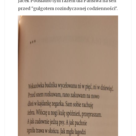
Jacek Podsiadło tym razem dla Państwa na sen
przed "gulgotem rozindyczonej codzienności".