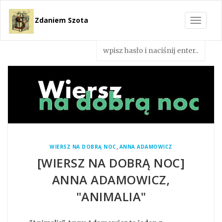
Zdaniem Szota
Toggle
navigat
,
WIERSZ NA DOBRĄ NOC
ANNA ADAMOWICZ
[WIERSZ NA DOBRĄ NOC]
ANNA ADAMOWICZ,
"ANIMALIA"