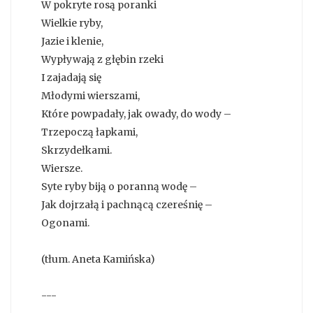
W pokryte rosą poranki
Wielkie ryby,
Jazie i klenie,
Wypływają z głębin rzeki
I zajadają się
Młodymi wierszami,
Które powpadały, jak owady, do wody –
Trzepoczą łapkami,
Skrzydełkami.
Wiersze.
Syte ryby biją o poranną wodę –
Jak dojrzałą i pachnącą czereśnię –
Ogonami.
(tłum. Aneta Kamińska)
---