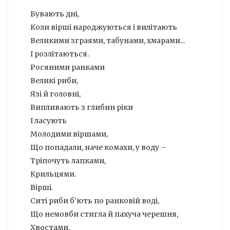
Бувають дні,
Коли вірші народжуються і вилітають
Великими зграями, табунами, хмарами...
І розлітаються.
Росяними ранками
Великі риби,
Язі й головні,
Випливають з глибин ріки
І ласують
Молодими віршами,
Що попадали, наче комахи, у воду –
Тріпочуть лапками,
Крильцями.
Вірші.
Ситі риби б’ють по ранковій воді,
Що немовби стигла й пахуча черешня,
Хвостами.