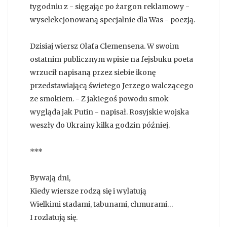
tygodniu z - sięgając po żargon reklamowy -
wyselekcjonowaną specjalnie dla Was - poezją.
Dzisiaj wiersz Olafa Clemensena. W swoim
ostatnim publicznym wpisie na fejsbuku poeta
wrzucił napisaną przez siebie ikonę
przedstawiającą świetego Jerzego walczącego
ze smokiem. - Z jakiegoś powodu smok
wygląda jak Putin - napisał. Rosyjskie wojska
weszły do Ukrainy kilka godzin później.
***
Bywają dni,
Kiedy wiersze rodzą się i wylatują
Wielkimi stadami, tabunami, chmurami…
I rozlatują się.