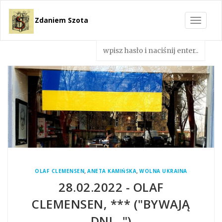
Zdaniem Szota
Toggle
navigat
,
,
OLAF CLEMENSEN
ANETA KAMIŃSKA
WOLNA UKRAINA
28.02.2022 - OLAF
CLEMENSEN, *** ("BYWAJĄ
DNI...")