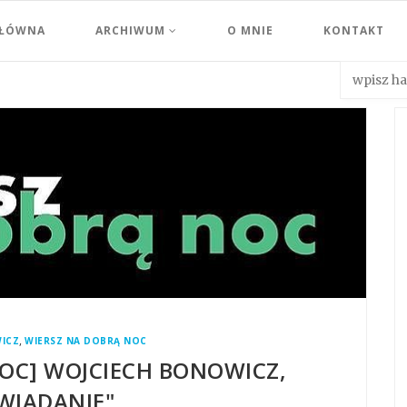
GŁÓWNA
ARCHIWUM
O MNIE
KONTAKT
,
ICZ
WIERSZ NA DOBRĄ NOC
NOC] WOJCIECH BONOWICZ,
WIADANIE"