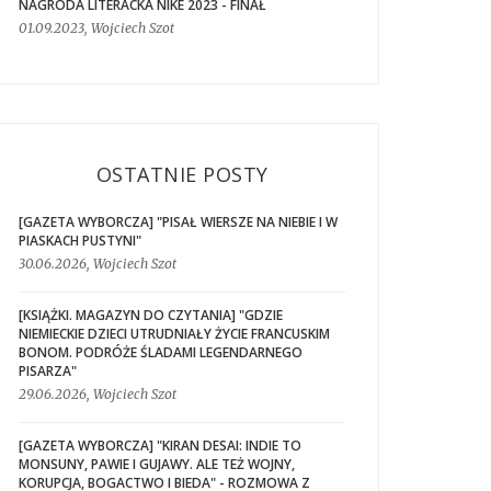
NAGRODA LITERACKA NIKE 2023 - FINAŁ
01.09.2023, Wojciech Szot
OSTATNIE POSTY
[GAZETA WYBORCZA] "PISAŁ WIERSZE NA NIEBIE I W
PIASKACH PUSTYNI"
30.06.2026, Wojciech Szot
[KSIĄŻKI. MAGAZYN DO CZYTANIA] "GDZIE
NIEMIECKIE DZIECI UTRUDNIAŁY ŻYCIE FRANCUSKIM
BONOM. PODRÓŻE ŚLADAMI LEGENDARNEGO
PISARZA"
29.06.2026, Wojciech Szot
[GAZETA WYBORCZA] "KIRAN DESAI: INDIE TO
MONSUNY, PAWIE I GUJAWY. ALE TEŻ WOJNY,
KORUPCJA, BOGACTWO I BIEDA" - ROZMOWA Z