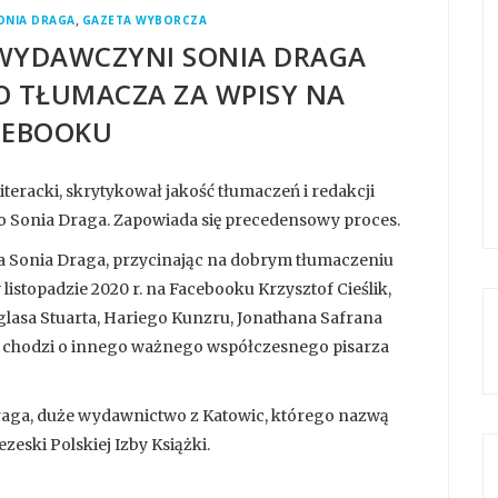
,
ONIA DRAGA
GAZETA WYBORCZA
WYDAWCZYNI SONIA DRAGA
 TŁUMACZA ZA WPISY NA
CEBOOKU
literacki, skrytykował jakość tłumaczeń i redakcji
 Sonia Draga. Zapowiada się precedensowy proces.
a Sonia Draga, przycinając na dobrym tłumaczeniu
 listopadzie 2020 r. na Facebooku Krzysztof Cieślik,
uglasa Stuarta, Hariego Kunzru, Jonathana Safrana
ka chodzi o innego ważnego współczesnego pisarza
raga, duże wydawnictwo z Katowic, którego nazwą
ezeski Polskiej Izby Książki.