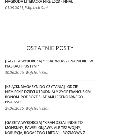
NAGRODA LITERACKA NIKE 2023 - FINAŁ
01.09.2023, Wojciech Szot
OSTATNIE POSTY
[GAZETA WYBORCZA] "PISAŁ WIERSZE NA NIEBIE I W
PIASKACH PUSTYNI"
30.06.2026, Wojciech Szot
[KSIĄŻKI. MAGAZYN DO CZYTANIA] "GDZIE
NIEMIECKIE DZIECI UTRUDNIAŁY ŻYCIE FRANCUSKIM
BONOM. PODRÓŻE ŚLADAMI LEGENDARNEGO
PISARZA"
29.06.2026, Wojciech Szot
[GAZETA WYBORCZA] "KIRAN DESAI: INDIE TO
MONSUNY, PAWIE I GUJAWY. ALE TEŻ WOJNY,
KORUPCJA, BOGACTWO I BIEDA" - ROZMOWA Z