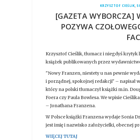
,
KRZYSZTOF CIEŚLIK
S
[GAZETA WYBORCZA] 
POZYWA CZOŁOWEGO
FA
Krzysztof Cieślik, tłumacz i niegdyś krytyk 
książek publikowanych przez wydawnictwo
"Nowy Franzen, niestety u nas pewnie wyd
i porządnej, spokojnej redakcji" – napisał w
który na polski tłumaczył książki m.in. Do
Foera czy Paula Bowlesa. We wpisie Cieśli
– Jonathana Franzena.
W Polsce książki Franzena wydaje Sonia D
jest imię i nazwisko założycielki, obecnej pr
WIĘCEJ TUTAJ