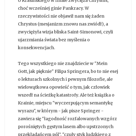
U Krasińskiego w finale zwycięża Chrystus,
choć wcześniej ginie Pankracy. W
rzeczywistości nie objawił nam się żaden
Chrystus (mesjanizm znowu nas zwiódł), a
zwyciężyła wizja bliska Saint-Simonowi, czyli
ujarzmiania świata bez myślenia o
konsekwencjach.
Tego wszystkiego nie znajdziecie w "Mein
Gott, jak pięknie" Filipa Springera, bo to nie esej
o lekturach szkolnych i pewnym filozofie, ale
wielowątkowa opowieść o tym, jak człowiek
wszedł na ścieżkę katastrofy. Ale też książka o
Krainie, miejscu "wyczerpującym semantykę
wyrazu", w którym - jak pisze Springer -
zawiera się "łagodność rozfalowanych wzgórz
porośniętych gęstym lasem albo upstrzonych
przekładańcem pól”, "czuły styk ludzkiego z