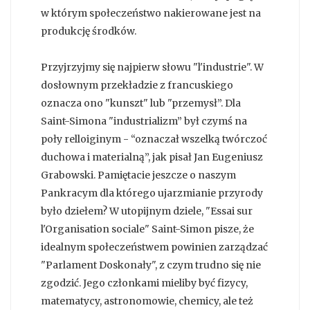
w którym społeczeństwo nakierowane jest na
produkcję środków.
Przyjrzyjmy się najpierw słowu "l'industrie". W
dosłownym przekładzie z francuskiego
oznacza ono "kunszt" lub "przemysł”. Dla
Saint-Simona "industrializm” był czymś na
poły relloiginym - “oznaczał wszelką twórczoć
duchowa i materialną”, jak pisał Jan Eugeniusz
Grabowski. Pamiętacie jeszcze o naszym
Pankracym dla którego ujarzmianie przyrody
było dziełem? W utopijnym dziele, "Essai sur
l'Organisation sociale" Saint-Simon pisze, że
idealnym społeczeństwem powinien zarządzać
"Parlament Doskonały", z czym trudno się nie
zgodzić. Jego członkami mieliby być fizycy,
matematycy, astronomowie, chemicy, ale też