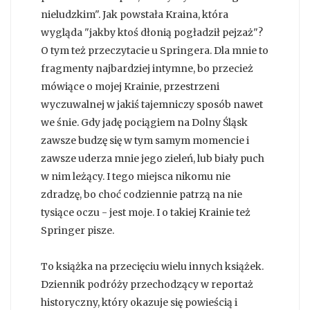
nieludzkim". Jak powstała Kraina, która
wygląda "jakby ktoś dłonią pogładził pejzaż"?
O tym też przeczytacie u Springera. Dla mnie to
fragmenty najbardziej intymne, bo przecież
mówiące o mojej Krainie, przestrzeni
wyczuwalnej w jakiś tajemniczy sposób nawet
we śnie. Gdy jadę pociągiem na Dolny Śląsk
zawsze budzę się w tym samym momencie i
zawsze uderza mnie jego zieleń, lub biały puch
w nim leżący. I tego miejsca nikomu nie
zdradzę, bo choć codziennie patrzą na nie
tysiące oczu - jest moje. I o takiej Krainie też
Springer pisze.
To książka na przecięciu wielu innych książek.
Dziennik podróży przechodzący w reportaż
historyczny, który okazuje się powieścią i