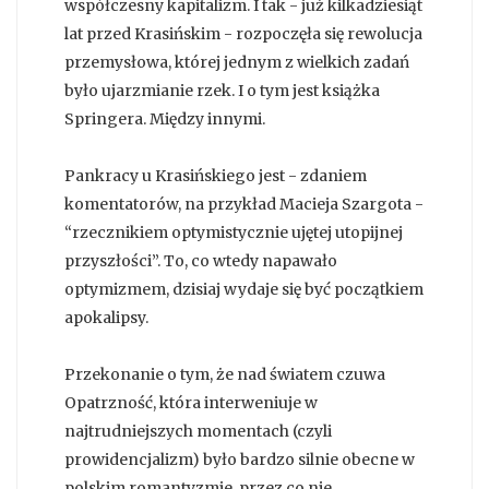
współczesny kapitalizm. I tak - już kilkadziesiąt
lat przed Krasińskim - rozpoczęła się rewolucja
przemysłowa, której jednym z wielkich zadań
było ujarzmianie rzek. I o tym jest książka
Springera. Między innymi.
Pankracy u Krasińskiego jest - zdaniem
komentatorów, na przykład Macieja Szargota -
“rzecznikiem optymistycznie ujętej utopijnej
przyszłości”. To, co wtedy napawało
optymizmem, dzisiaj wydaje się być początkiem
apokalipsy.
Przekonanie o tym, że nad światem czuwa
Opatrzność, która interweniuje w
najtrudniejszych momentach (czyli
prowidencjalizm) było bardzo silnie obecne w
polskim romantyzmie, przez co nie