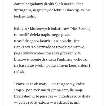
Zanim pogadamy (krótko) o książce Filipa
Springera, sięgnijmy do lektur. Obiecuję, że nie
będzie nudno.
Jednym z kluczowych bohaterów "Nie-Boskiej
Komedii", dzieła napisanego przez
Krasińskiego w latach 30. XIX wieku, jest
Pankracy. To przywódca rewolucjonistów,
pogardliwy wobec tłuszczy grzesznik. W
finałowej scenie dramatu Pankracy wchodzi
na basztę ze swoim podwładnym Leonardem i
mówi:
"Patrz na te obszary — na te ogromy, które
stoją w poprzek między mną a myślą moją —
trza zaludnić te puszcze — przedrążyć te skały
— połączyć te jeziora — wydzielić grunt