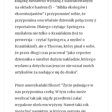
książkę niedawno wydaną z nadrukowanym
na okładce hasłem (!) - "Biblia ekologów i
ekoentuzjastów" i przypomnieć sobie, że
przypomina ona właśnie dziennik połączony z
reportażem. Dlatego czytając Springera
myślałem nie tylko o Krasińskim (toż to
perwersja - czytać Springera, a myśleć o
Krasińskim!), ale o Thoreau, który pisał o sobe,
że przez długi czas pracował “jako reporter
dziennika o niezbyt dużym nakładzie, którego
wydawca dotychczas jeszcze nie uznał moich
artykułów za nadające się do druku”.
Pisze amerykański filozof: “Życie pulsujące w
nas przypomina rzekę. W tym roku może
wezbrać tak jak nigdy przedtem i zalać
wypalone słońcem wyżyny. Nawet taki rok
może być pamiętny, w którym potopią się