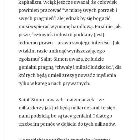
kapitalizm. Wciąż jeszcze uważał, że człowiek
powinien pracować "w miarę swych potrzeb i
swych pragnień", ale jednak by się bogacić,
musi wspierać wymianę handlową. Finalnie, jak
pisze, “człowiek industrii poddany [jest]
jednemu prawu - prawu swojego interesu”. Jak
w takim razie uniknąć wyniszczającego
egoizmu? Saint-Simon uważa, że ludzie
genialni pragną “chwały i miłość ludzkości”, dla
których będą umieli zrezygnować z myślenia
tylko w kategoriach prywatnych.
Saint-Simon uważał - naiwniaczek - że
miliarderzy jak już będą miliarderami, to się z
nami podzielą, bo są tacy genialni. I dlatego
trzeba im pomóc w dojściu do tych milionów.