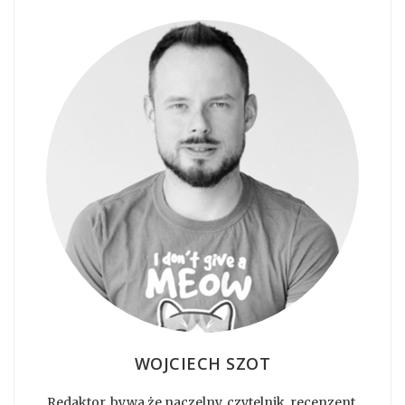
WOJCIECH SZOT
Redaktor, bywa że naczelny, czytelnik, recenzent,