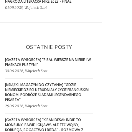
NAGRODA LITERACKA NIKE 2023 - FINAŁ
01.09.2023, Wojciech Szot
OSTATNIE POSTY
[GAZETA WYBORCZA] "PISAŁ WIERSZE NA NIEBIE I W
PIASKACH PUSTYNI"
30.06.2026, Wojciech Szot
[KSIĄŻKI. MAGAZYN DO CZYTANIA] "GDZIE
NIEMIECKIE DZIECI UTRUDNIAŁY ŻYCIE FRANCUSKIM
BONOM. PODRÓŻE ŚLADAMI LEGENDARNEGO
PISARZA"
29.06.2026, Wojciech Szot
[GAZETA WYBORCZA] "KIRAN DESAI: INDIE TO
MONSUNY, PAWIE I GUJAWY. ALE TEŻ WOJNY,
KORUPCJA, BOGACTWO I BIEDA" - ROZMOWA Z