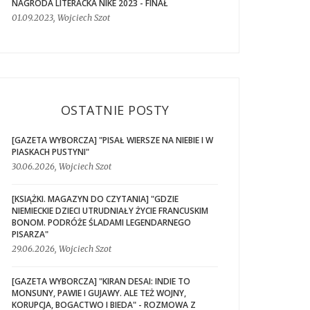
NAGRODA LITERACKA NIKE 2023 - FINAŁ
01.09.2023, Wojciech Szot
OSTATNIE POSTY
[GAZETA WYBORCZA] "PISAŁ WIERSZE NA NIEBIE I W
PIASKACH PUSTYNI"
30.06.2026, Wojciech Szot
[KSIĄŻKI. MAGAZYN DO CZYTANIA] "GDZIE
NIEMIECKIE DZIECI UTRUDNIAŁY ŻYCIE FRANCUSKIM
BONOM. PODRÓŻE ŚLADAMI LEGENDARNEGO
PISARZA"
29.06.2026, Wojciech Szot
[GAZETA WYBORCZA] "KIRAN DESAI: INDIE TO
MONSUNY, PAWIE I GUJAWY. ALE TEŻ WOJNY,
KORUPCJA, BOGACTWO I BIEDA" - ROZMOWA Z