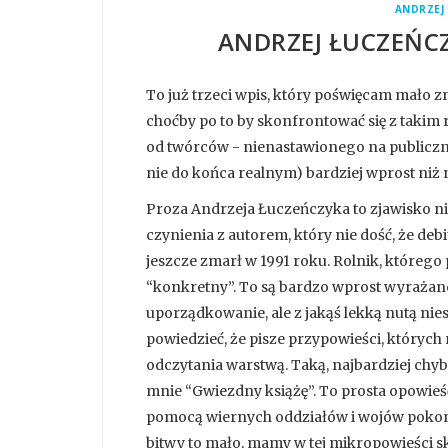
ANDRZEJ
ANDRZEJ ŁUCZEŃCZ
To już trzeci wpis, który poświęcam mało 
choćby po to by skonfrontować się z takim 
od twórców - nienastawionego na publiczn
nie do końca realnym) bardziej wprost niż 
Proza Andrzeja Łuczeńczyka to zjawisko ni
czynienia z autorem, który nie dość, że deb
jeszcze zmarł w 1991 roku. Rolnik, którego 
“konkretny”. To są bardzo wprost wyrażane
uporządkowanie, ale z jakąś lekką nutą nies
powiedzieć, że pisze przypowieści, których 
odczytania warstwą. Taką, najbardziej chyb
mnie “Gwiezdny książę”. To prosta opowieś
pomocą wiernych oddziałów i wojów pokonuj
bitwy to mało, mamy w tej mikropowieści 