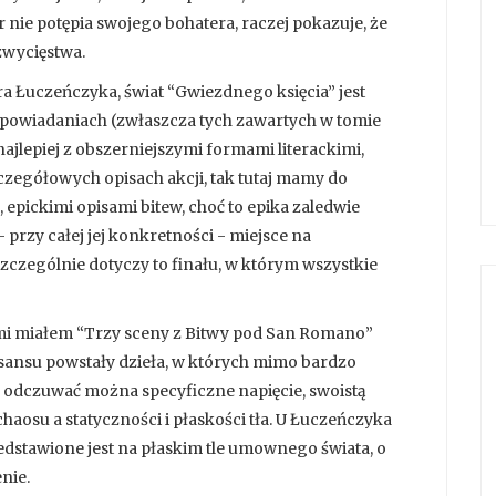
 nie potępia swojego bohatera, raczej pokazuje, że
zwycięstwa.
a Łuczeńczyka, świat “Gwiezdnego księcia” jest
opowiadaniach (zwłaszcza tych zawartych w tomie
z najlepiej z obszerniejszymi formami literackimi,
czegółowych opisach akcji, tak tutaj mamy do
 epickimi opisami bitew, choć to epika zaledwie
- przy całej jej konkretności - miejsce na
zczególnie dotyczy to finału, w którym wszystkie
mi miałem “Trzy sceny z Bitwy pod San Romano”
esansu powstały dzieła, w których mimo bardzo
 odczuwać można specyficzne napięcie, swoistą
aosu a statyczności i płaskości tła. U Łuczeńczyka
edstawione jest na płaskim tle umownego świata, o
nie.