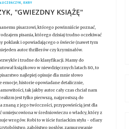
,
 ŁUCZEŃCZYK
ISKRY
YK, "GWIEZDNY KSIĄŻĘ"
znanemu pisarzowi, którego powinniście poznać,
rodzajem pisania, którego dzisiaj trudno oczekiwać
y poklask i opowiadającego o świecie (nawet tym
niejeden autor thrillerów czy kryminałów.
ezwykłe i trudne do klasyfikacji. Mamy do
iutował książkowo w niewdzięcznych latach 80., to
pisarstwo najlepiej opisuje dla mnie słowo
 emocje, historie opowiadane detalicznie,
amowitości, tak jakby autor cały czas chciał nam
realizm jest tylko pierwszą, najprostszą do
a znaną z jego twórczości, przypowieścią jest dla
ć umiejscowiona w średniowieczu o władcy, który z
e wrogów. Robi to w iście furiackim stylu - ofiary
skrytobójstwo, zabójstwo posłów, zamurowanie