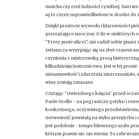
mnicha czy rzeź ludności cywilnej. Narrator
są to czyny usprawiedliwione w drodze do 
Dzięki prostocie wywodu i klarowności piór
przerażająco mroczny. O ile w niektórych 
“Przez puste ulice)”, nie radził sobie pisar
zwłaszcza wysypując się na zbyt czasem sz
czynienia z mistrzowską prozą historyczną,
kilkudziesięciostronicowa. Jest w tej prozie 
niesamowitość i zdarzenia niezrozumiałe, s
winy zostają zmazane.
Czytając “Gwiezdnego księcia” przed ocza
Paolo Ucello - na pograniczu gotyku i ren
konkretnego, oczywistego przedstawienia,
nerwowość powstałą na styku przepychu i ch
jest podobnie - tempo bitewnego szału prz
którym prawie nic nie wiemy. To robi wraże