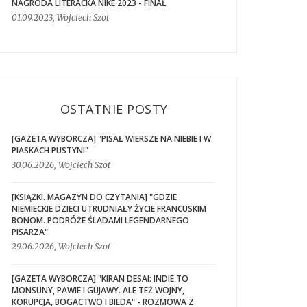
NAGRODA LITERACKA NIKE 2023 - FINAŁ
01.09.2023, Wojciech Szot
OSTATNIE POSTY
[GAZETA WYBORCZA] "PISAŁ WIERSZE NA NIEBIE I W
PIASKACH PUSTYNI"
30.06.2026, Wojciech Szot
[KSIĄŻKI. MAGAZYN DO CZYTANIA] "GDZIE
NIEMIECKIE DZIECI UTRUDNIAŁY ŻYCIE FRANCUSKIM
BONOM. PODRÓŻE ŚLADAMI LEGENDARNEGO
PISARZA"
29.06.2026, Wojciech Szot
[GAZETA WYBORCZA] "KIRAN DESAI: INDIE TO
MONSUNY, PAWIE I GUJAWY. ALE TEŻ WOJNY,
KORUPCJA, BOGACTWO I BIEDA" - ROZMOWA Z