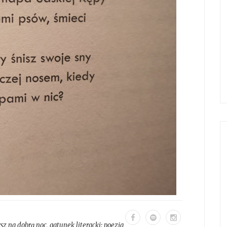
sz na dobrą noc
, gatunek literacki:
poezja