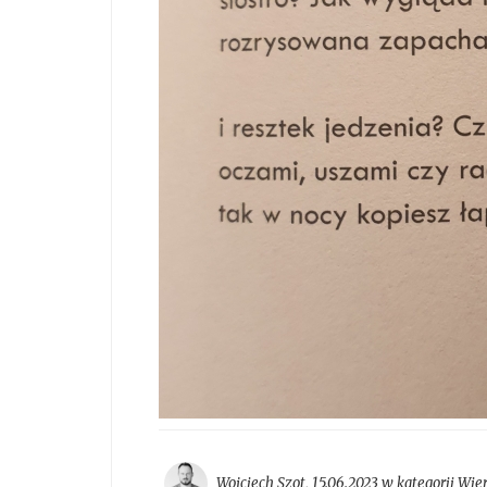
Wojciech Szot
,
15.06.2023 w kategorii
Wier