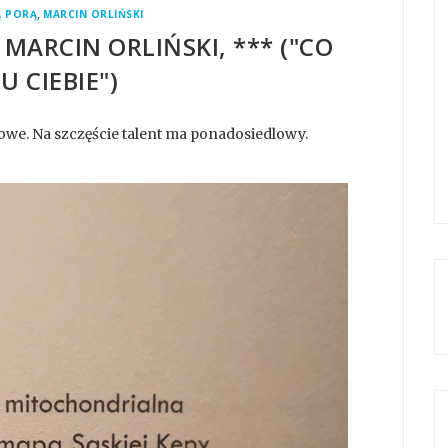
,
Ą PORĄ
MARCIN ORLIŃSKI
MARCIN ORLIŃSKI, *** ("CO
U CIEBIE")
owe. Na szczęście talent ma ponadosiedlowy.