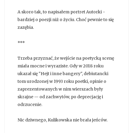
A skoro tak, to napisałem portret Autorki -
bardziej o poezji niż o życiu. Choć pewnie to się
zazębia.
***
Trzeba przyznać, że wejście na poetycką scenę
miała mocne i wyraziste. Gdy w 2018 roku
ukazał się "Hejt i inne bangery", debiutancki
tom urodzonej w 1993 roku poetki, opinie o
zaprezentowanych w nim wierszach były
skrajne — od zachwytów, po deprecjację i
odrzucenie.
Nic dziwnego, Kulikowska nie brała jeńców.