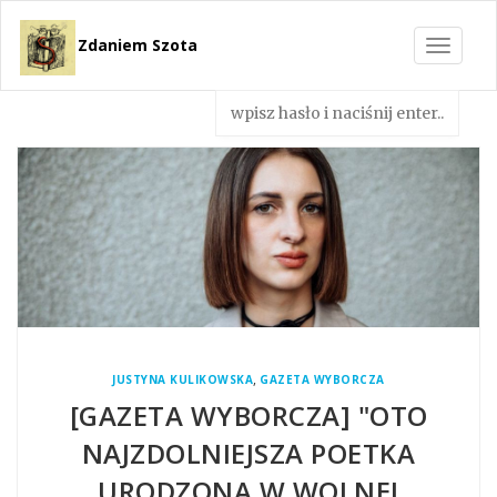
Zdaniem Szota
Toggle
navigat
,
JUSTYNA KULIKOWSKA
GAZETA WYBORCZA
[GAZETA WYBORCZA] "OTO
NAJZDOLNIEJSZA POETKA
URODZONA W WOLNEJ